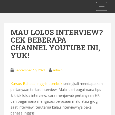
S
0878 8705 9305 Kursus Bahasa Inggis
TOGGLE
k
dari Dasar Untuk Pemula Mataram
i
Lombok
p
t
MAU LOLOS INTERVIEW?
o
CEK BEBERAPA
m
a
CHANNEL YOUTUBE INI,
i
YUK!
n
c
o
September 16, 2022
admin
n
t
Kursus Bahasa Inggris Lombok
seringkali mendapatkan
e
pertanyaan terkait interview. Mulai dari bagaimana tips
n
& trick lolos interview, cara menjawab pertanyaan HR,
t
dan bagaimana mengatasi perasaan malu atau grogi
saat interview, terutama kalau interviewnya pakai
bahasa Inggris.