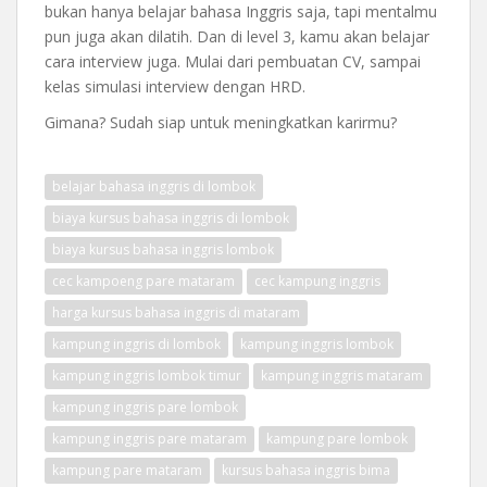
bukan hanya belajar bahasa Inggris saja, tapi mentalmu
pun juga akan dilatih. Dan di level 3, kamu akan belajar
cara interview juga. Mulai dari pembuatan CV, sampai
kelas simulasi interview dengan HRD.
Gimana? Sudah siap untuk meningkatkan karirmu?
belajar bahasa inggris di lombok
biaya kursus bahasa inggris di lombok
biaya kursus bahasa inggris lombok
cec kampoeng pare mataram
cec kampung inggris
harga kursus bahasa inggris di mataram
kampung inggris di lombok
kampung inggris lombok
kampung inggris lombok timur
kampung inggris mataram
kampung inggris pare lombok
kampung inggris pare mataram
kampung pare lombok
kampung pare mataram
kursus bahasa inggris bima