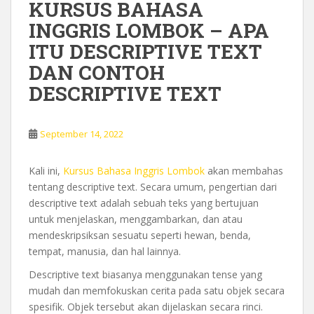
KURSUS BAHASA
INGGRIS LOMBOK – APA
ITU DESCRIPTIVE TEXT
DAN CONTOH
DESCRIPTIVE TEXT
September 14, 2022
Kali ini,
Kursus Bahasa Inggris Lombok
akan membahas
tentang descriptive text. Secara umum, pengertian dari
descriptive text adalah sebuah teks yang bertujuan
untuk menjelaskan, menggambarkan, dan atau
mendeskripsiksan sesuatu seperti hewan, benda,
tempat, manusia, dan hal lainnya.
Descriptive text biasanya menggunakan tense yang
mudah dan memfokuskan cerita pada satu objek secara
spesifik. Objek tersebut akan dijelaskan secara rinci.