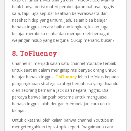
tidak hanya berisi materi pembelajaran bahasa Inggris
saja, tapi juga seputar keahlian berwiraswasta dan
nasehat hidup yang umum. Jadi, selain bisa belajar
bahasa Inggris secara baik dan lengkap, kalian juga
belajar membuka usaha dan memperoleh berbagai
wejangan hidup yang berguna. Cukup menarik, bukan?
8. ToFluency
Channel ini menjadi salah satu channel Youtube terbaik
untuk saat ini dalam menginspirasi banyak orang untuk
belajar bahasa Inggris.
ToFluency
lebih terfokus kepada
pengungkapan strategi-strategi berbahasa yang dipandu
oleh seorang bernama Jack dari negara Inggris. Dia
percaya bahwa langkah pertama untuk menguasai
bahasa Inggris ialah dengan mempelajari cara untuk
belajar.
Untuk diketahui oleh kalian bahwa channel Youtube ini
mengetengahkan topik-topik seperti ‘’bagaimana cara