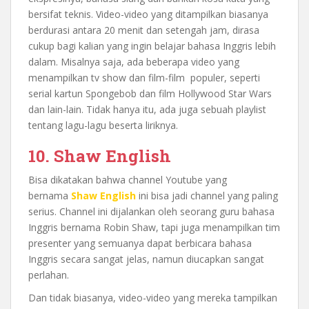
bersifat teknis. Video-video yang ditampilkan biasanya
berdurasi antara 20 menit dan setengah jam, dirasa
cukup bagi kalian yang ingin belajar bahasa Inggris lebih
dalam. Misalnya saja, ada beberapa video yang
menampilkan tv show dan film-film populer, seperti
serial kartun Spongebob dan film Hollywood Star Wars
dan lain-lain. Tidak hanya itu, ada juga sebuah playlist
tentang lagu-lagu beserta liriknya.
10. Shaw English
Bisa dikatakan bahwa channel Youtube yang
bernama
Shaw English
ini bisa jadi channel yang paling
serius. Channel ini dijalankan oleh seorang guru bahasa
Inggris bernama Robin Shaw, tapi juga menampilkan tim
presenter yang semuanya dapat berbicara bahasa
Inggris secara sangat jelas, namun diucapkan sangat
perlahan.
Dan tidak biasanya, video-video yang mereka tampilkan