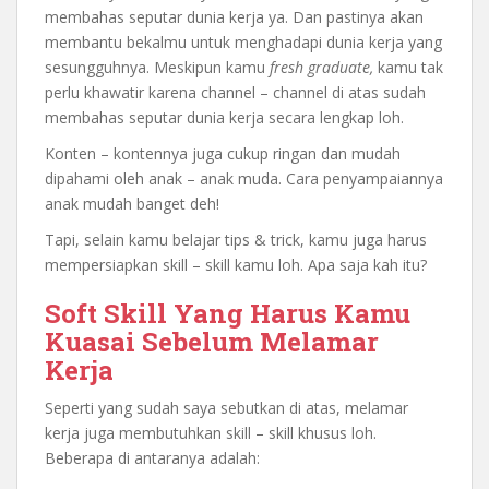
membahas seputar dunia kerja ya. Dan pastinya akan
membantu bekalmu untuk menghadapi dunia kerja yang
sesungguhnya. Meskipun kamu
fresh graduate,
kamu tak
perlu khawatir karena channel – channel di atas sudah
membahas seputar dunia kerja secara lengkap loh.
Konten – kontennya juga cukup ringan dan mudah
dipahami oleh anak – anak muda. Cara penyampaiannya
anak mudah banget deh!
Tapi, selain kamu belajar tips & trick, kamu juga harus
mempersiapkan skill – skill kamu loh. Apa saja kah itu?
Soft Skill Yang Harus Kamu
Kuasai Sebelum Melamar
Kerja
Seperti yang sudah saya sebutkan di atas, melamar
kerja juga membutuhkan skill – skill khusus loh.
Beberapa di antaranya adalah: