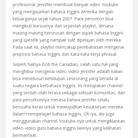
profesional. Jennifer membuat banyak video Youtube
yang mengajarkan bahasa Inggris Amerika dengan
keluarganya sejak tahun 2007. Para penonton bisa
mengikuti kursusnya dari sejumlah playlist, dimana
masing-masing berurusan dengan aspek bahasa Inggris
yang spesifik yang nampak sulit dipelajari oleh mereka.
Pada saat ini, playlist mencakup pembahasan mengenai
preposisi bahasa Inggris dan kata-kata kerja phrasal.
Seperti halnya Bob the Canadian, salah satu hal yang
menghibur mengenai video-video Jennifer adalah kalian
bisa menelusuri kehidupan seseorang yang berada di
suatu negara berbahasa Inggris. Ini merupakan channel
yang seolah-olah terasa sebagai sebuah komunitas, dan
para penontonnya merasa bahwa Jennifer selalu
berusaha keras untuk mewujudkan kesuksesan mereka
dalam mempelajari bahasa Inggris. Oh iya, dia juga
menggunakan channel Youtube-nya untuk mengiklankan
video-video guru bahasa Inggris lainnya yang kelihatan
bermanfaat.