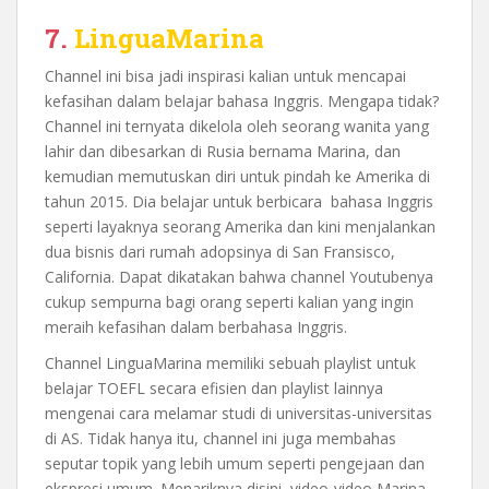
7.
LinguaMarina
Channel ini bisa jadi inspirasi kalian untuk mencapai
kefasihan dalam belajar bahasa Inggris. Mengapa tidak?
Channel ini ternyata dikelola oleh seorang wanita yang
lahir dan dibesarkan di Rusia bernama Marina, dan
kemudian memutuskan diri untuk pindah ke Amerika di
tahun 2015. Dia belajar untuk berbicara bahasa Inggris
seperti layaknya seorang Amerika dan kini menjalankan
dua bisnis dari rumah adopsinya di San Fransisco,
California. Dapat dikatakan bahwa channel Youtubenya
cukup sempurna bagi orang seperti kalian yang ingin
meraih kefasihan dalam berbahasa Inggris.
Channel LinguaMarina memiliki sebuah playlist untuk
belajar TOEFL secara efisien dan playlist lainnya
mengenai cara melamar studi di universitas-universitas
di AS. Tidak hanya itu, channel ini juga membahas
seputar topik yang lebih umum seperti pengejaan dan
ekspresi umum. Menariknya disini, video-video Marina