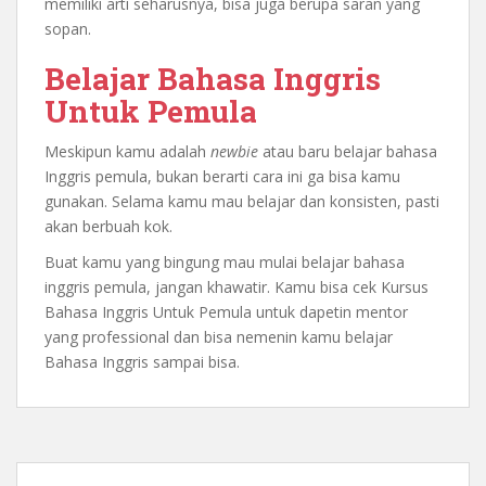
memiliki arti seharusnya, bisa juga berupa saran yang
sopan.
Belajar Bahasa Inggris
Untuk Pemula
Meskipun kamu adalah
newbie
atau baru belajar bahasa
Inggris pemula, bukan berarti cara ini ga bisa kamu
gunakan. Selama kamu mau belajar dan konsisten, pasti
akan berbuah kok.
Buat kamu yang bingung mau mulai belajar bahasa
inggris pemula, jangan khawatir. Kamu bisa cek Kursus
Bahasa Inggris Untuk Pemula untuk dapetin mentor
yang professional dan bisa nemenin kamu belajar
Bahasa Inggris sampai bisa.