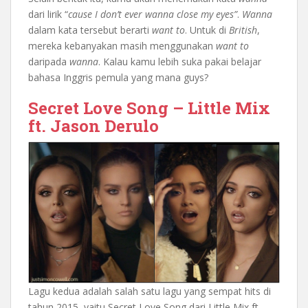
dari lirik “
cause I don’t ever wanna close my eyes”
.
Wanna
dalam kata tersebut berarti
want to
. Untuk di
British
,
mereka kebanyakan masih menggunakan
want to
daripada
wanna
. Kalau kamu lebih suka pakai belajar
bahasa Inggris pemula yang mana guys?
Secret Love Song – Little Mix
ft. Jason Derulo
Lagu kedua adalah salah satu lagu yang sempat hits di
tahun 2015, yaitu Secret Love Song dari Little Mix ft.