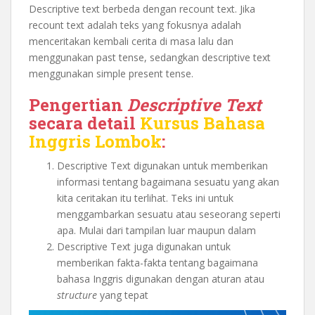
Descriptive text berbeda dengan recount text. Jika
recount text adalah teks yang fokusnya adalah
menceritakan kembali cerita di masa lalu dan
menggunakan past tense, sedangkan descriptive text
menggunakan simple present tense.
Pengertian
Descriptive Text
secara detail
Kursus Bahasa
Inggris Lombok
:
Descriptive Text digunakan untuk memberikan
informasi tentang bagaimana sesuatu yang akan
kita ceritakan itu terlihat. Teks ini untuk
menggambarkan sesuatu atau seseorang seperti
apa. Mulai dari tampilan luar maupun dalam
Descriptive Text juga digunakan untuk
memberikan fakta-fakta tentang bagaimana
bahasa Inggris digunakan dengan aturan atau
structure
yang tepat