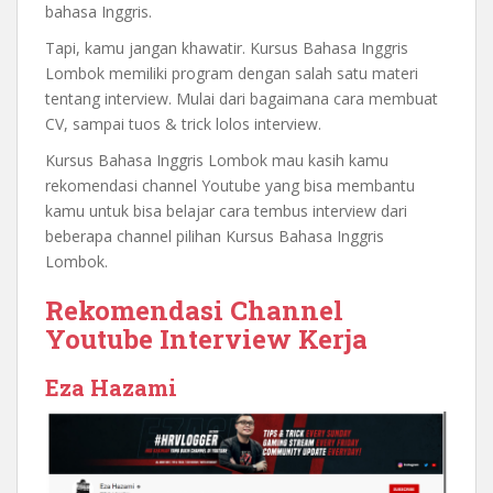
bahasa Inggris.
Tapi, kamu jangan khawatir. Kursus Bahasa Inggris
Lombok memiliki program dengan salah satu materi
tentang interview. Mulai dari bagaimana cara membuat
CV, sampai tuos & trick lolos interview.
Kursus Bahasa Inggris Lombok mau kasih kamu
rekomendasi channel Youtube yang bisa membantu
kamu untuk bisa belajar cara tembus interview dari
beberapa channel pilihan Kursus Bahasa Inggris
Lombok.
Rekomendasi Channel
Youtube Interview Kerja
Eza Hazami