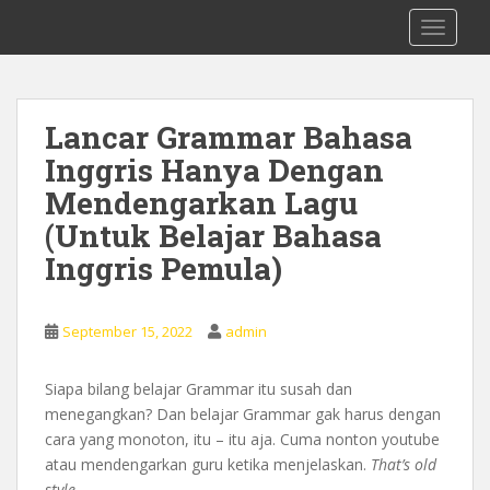
S
0878 8705 9305 Kursus Bahasa Inggis
TOGGLE
k
dari Dasar Untuk Pemula Mataram
i
Lombok
p
t
Lancar Grammar Bahasa
o
Inggris Hanya Dengan
m
a
Mendengarkan Lagu
i
(Untuk Belajar Bahasa
n
Inggris Pemula)
c
o
n
September 15, 2022
admin
t
e
n
Siapa bilang belajar Grammar itu susah dan
t
menegangkan? Dan belajar Grammar gak harus dengan
cara yang monoton, itu – itu aja. Cuma nonton youtube
atau mendengarkan guru ketika menjelaskan.
That’s old
style
.