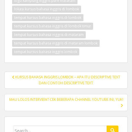
logo kampung inggris pare mataram
lokasi kursus bahasa inggris di lombok
tempat kursus bahasa inggris di lombok
tempat kursus bahasa inggris di lombok timur
tempat kursus bahasa inggris di mataram
tempat kursus bahasa inggris di mataram lombok
tempat kursus bahasa inggris lombok
Post
KURSUS BAHASA INGGRIS LOMBOK – APA ITU DESCRIPTIVE TEXT
navigation
DAN CONTOH DESCRIPTIVE TEXT
MAU LOLOS INTERVIEW? CEK BEBERAPA CHANNEL YOUTUBE INI, YUK!
Search