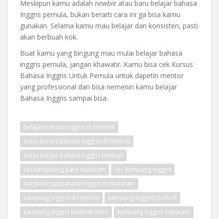
Meskipun kamu adalah
newbie
atau baru belajar bahasa
Inggris pemula, bukan berarti cara ini ga bisa kamu
gunakan. Selama kamu mau belajar dan konsisten, pasti
akan berbuah kok.
Buat kamu yang bingung mau mulai belajar bahasa
inggris pemula, jangan khawatir. Kamu bisa cek Kursus
Bahasa Inggris Untuk Pemula untuk dapetin mentor
yang professional dan bisa nemenin kamu belajar
Bahasa Inggris sampai bisa.
belajar bahasa inggris di lombok
biaya kursus bahasa inggris di lombok
biaya kursus bahasa inggris lombok
cec kampoeng pare mataram
cec kampung inggris
harga kursus bahasa inggris di mataram
kampung inggris di lombok
kampung inggris lombok
kampung inggris lombok timur
kampung inggris mataram