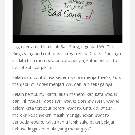
Lagu pertama ini adalah Sad Song, lagu dari We The
Kings yang berkolaborasi dengan Elena Coats. Dari lagu
ini, kita bisa mempelajari cara penyingkatan bentuk to
be setelah subjek loh.
Salah satu contohnya seperti
we are
menjadi
we’re, I am
menjadi
I’m, I have
menjadi
I’ve
, dan lain sebagainya.
Selain bentuk itu, kamu akan menemukan kata
wanna
dari lirik “
cause I don’t ever wanna close my eyes”
.
Wanna
dalam kata tersebut berarti
want to
. Untuk di
British
,
mereka kebanyakan masih menggunakan
want to
daripada
wanna
. Kalau kamu lebih suka pakai belajar
bahasa Inggris pemula yang mana guys?