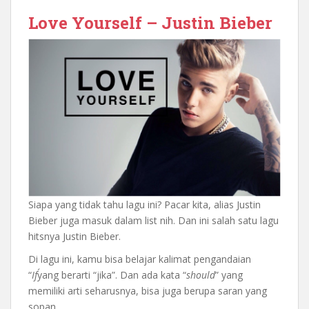
Love Yourself – Justin Bieber
Siapa yang tidak tahu lagu ini? Pacar kita, alias Justin
Bieber juga masuk dalam list nih. Dan ini salah satu lagu
hitsnya Justin Bieber.
Di lagu ini, kamu bisa belajar kalimat pengandaian
“
If´
yang berarti “jika”. Dan ada kata “
should
” yang
memiliki arti seharusnya, bisa juga berupa saran yang
sopan.