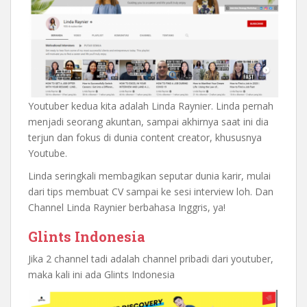
Youtuber kedua kita adalah Linda Raynier. Linda pernah
menjadi seorang akuntan, sampai akhirnya saat ini dia
terjun dan fokus di dunia content creator, khususnya
Youtube.
Linda seringkali membagikan seputar dunia karir, mulai
dari tips membuat CV sampai ke sesi interview loh. Dan
Channel Linda Raynier berbahasa Inggris, ya!
Glints Indonesia
Jika 2 channel tadi adalah channel pribadi dari youtuber,
maka kali ini ada Glints Indonesia