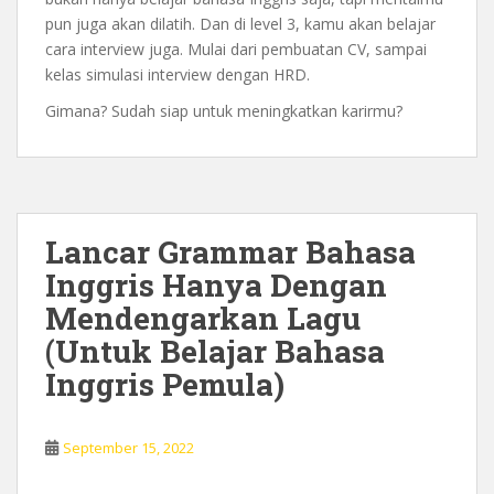
pun juga akan dilatih. Dan di level 3, kamu akan belajar
cara interview juga. Mulai dari pembuatan CV, sampai
kelas simulasi interview dengan HRD.
Gimana? Sudah siap untuk meningkatkan karirmu?
Lancar Grammar Bahasa
Inggris Hanya Dengan
Mendengarkan Lagu
(Untuk Belajar Bahasa
Inggris Pemula)
September 15, 2022