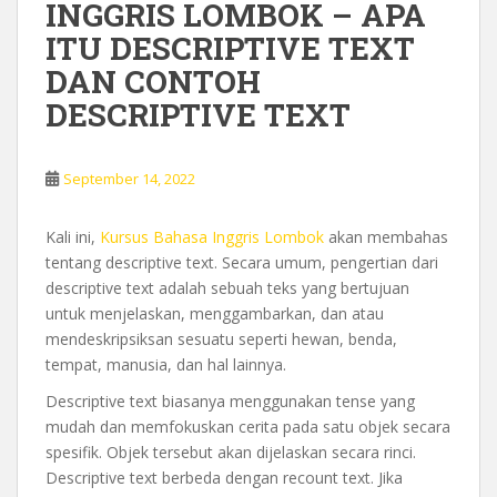
INGGRIS LOMBOK – APA
ITU DESCRIPTIVE TEXT
DAN CONTOH
DESCRIPTIVE TEXT
September 14, 2022
Kali ini,
Kursus Bahasa Inggris Lombok
akan membahas
tentang descriptive text. Secara umum, pengertian dari
descriptive text adalah sebuah teks yang bertujuan
untuk menjelaskan, menggambarkan, dan atau
mendeskripsiksan sesuatu seperti hewan, benda,
tempat, manusia, dan hal lainnya.
Descriptive text biasanya menggunakan tense yang
mudah dan memfokuskan cerita pada satu objek secara
spesifik. Objek tersebut akan dijelaskan secara rinci.
Descriptive text berbeda dengan recount text. Jika