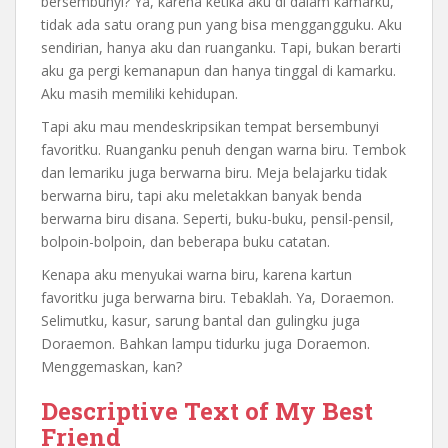
bersembunyi? Ya, karena ketika aku di dalam kamarku,
tidak ada satu orang pun yang bisa menggangguku. Aku
sendirian, hanya aku dan ruanganku. Tapi, bukan berarti
aku ga pergi kemanapun dan hanya tinggal di kamarku.
Aku masih memiliki kehidupan.
Tapi aku mau mendeskripsikan tempat bersembunyi
favoritku. Ruanganku penuh dengan warna biru. Tembok
dan lemariku juga berwarna biru. Meja belajarku tidak
berwarna biru, tapi aku meletakkan banyak benda
berwarna biru disana. Seperti, buku-buku, pensil-pensil,
bolpoin-bolpoin, dan beberapa buku catatan.
Kenapa aku menyukai warna biru, karena kartun
favoritku juga berwarna biru. Tebaklah. Ya, Doraemon.
Selimutku, kasur, sarung bantal dan gulingku juga
Doraemon. Bahkan lampu tidurku juga Doraemon.
Menggemaskan, kan?
Descriptive Text of My Best
Friend