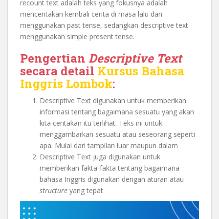
recount text adalah teks yang fokusnya adalah
menceritakan kembali cerita di masa lalu dan
menggunakan past tense, sedangkan descriptive text
menggunakan simple present tense.
Pengertian
Descriptive Text
secara detail
Kursus Bahasa
Inggris Lombok
:
Descriptive Text digunakan untuk memberikan
informasi tentang bagaimana sesuatu yang akan
kita ceritakan itu terlihat. Teks ini untuk
menggambarkan sesuatu atau seseorang seperti
apa. Mulai dari tampilan luar maupun dalam
Descriptive Text juga digunakan untuk
memberikan fakta-fakta tentang bagaimana
bahasa Inggris digunakan dengan aturan atau
structure
yang tepat