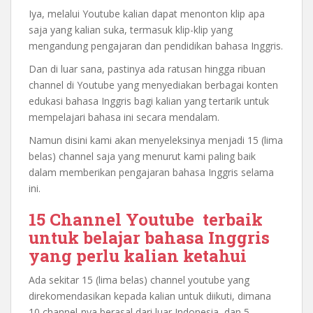
Iya, melalui Youtube kalian dapat menonton klip apa
saja yang kalian suka, termasuk klip-klip yang
mengandung pengajaran dan pendidikan bahasa Inggris.
Dan di luar sana, pastinya ada ratusan hingga ribuan
channel di Youtube yang menyediakan berbagai konten
edukasi bahasa Inggris bagi kalian yang tertarik untuk
mempelajari bahasa ini secara mendalam.
Namun disini kami akan menyeleksinya menjadi 15 (lima
belas) channel saja yang menurut kami paling baik
dalam memberikan pengajaran bahasa Inggris selama
ini.
15 Channel Youtube terbaik
untuk belajar bahasa Inggris
yang perlu kalian ketahui
Ada sekitar 15 (lima belas) channel youtube yang
direkomendasikan kepada kalian untuk diikuti, dimana
10 channel-nya berasal dari luar Indonesia, dan 5