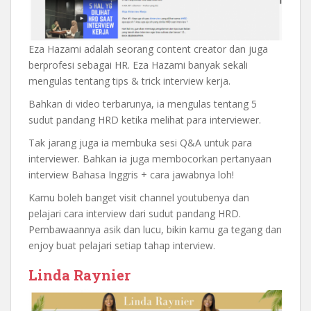
Eza Hazami adalah seorang content creator dan juga
berprofesi sebagai HR. Eza Hazami banyak sekali
mengulas tentang tips & trick interview kerja.
Bahkan di video terbarunya, ia mengulas tentang 5
sudut pandang HRD ketika melihat para interviewer.
Tak jarang juga ia membuka sesi Q&A untuk para
interviewer. Bahkan ia juga membocorkan pertanyaan
interview Bahasa Inggris + cara jawabnya loh!
Kamu boleh banget visit channel youtubenya dan
pelajari cara interview dari sudut pandang HRD.
Pembawaannya asik dan lucu, bikin kamu ga tegang dan
enjoy buat pelajari setiap tahap interview.
Linda Raynier