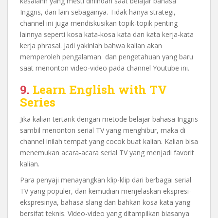
kesalahn yang mesti dihindari saat belajar bahasa
Inggris, dan lain sebagainya. Tidak hanya strategi,
channel ini juga mendiskusikan topik-topik penting
lainnya seperti kosa kata-kosa kata dan kata kerja-kata
kerja phrasal. Jadi yakinlah bahwa kalian akan
memperoleh pengalaman dan pengetahuan yang baru
saat menonton video-video pada channel Youtube ini.
9.
Learn English with TV
Series
Jika kalian tertarik dengan metode belajar bahasa Inggris
sambil menonton serial TV yang menghibur, maka di
channel inilah tempat yang cocok buat kalian. Kalian bisa
menemukan acara-acara serial TV yang menjadi favorit
kalian.
Para penyaji menayangkan klip-klip dari berbagai serial
TV yang populer, dan kemudian menjelaskan ekspresi-
ekspresinya, bahasa slang dan bahkan kosa kata yang
bersifat teknis. Video-video yang ditampilkan biasanya