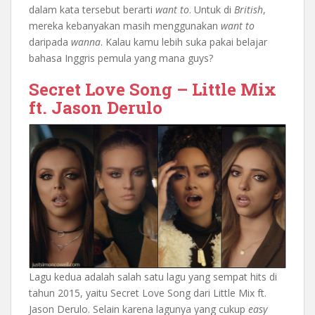
dalam kata tersebut berarti
want to
. Untuk di
British
,
mereka kebanyakan masih menggunakan
want to
daripada
wanna
. Kalau kamu lebih suka pakai belajar
bahasa Inggris pemula yang mana guys?
Secret Love Song – Little Mix
ft. Jason Derulo
Lagu kedua adalah salah satu lagu yang sempat hits di
tahun 2015, yaitu Secret Love Song dari Little Mix ft.
Jason Derulo. Selain karena lagunya yang cukup
easy