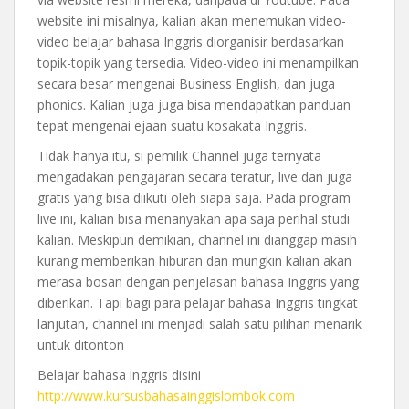
website ini misalnya, kalian akan menemukan video-
video belajar bahasa Inggris diorganisir berdasarkan
topik-topik yang tersedia. Video-video ini menampilkan
secara besar mengenai Business English, dan juga
phonics. Kalian juga juga bisa mendapatkan panduan
tepat mengenai ejaan suatu kosakata Inggris.
Tidak hanya itu, si pemilik Channel juga ternyata
mengadakan pengajaran secara teratur, live dan juga
gratis yang bisa diikuti oleh siapa saja. Pada program
live ini, kalian bisa menanyakan apa saja perihal studi
kalian. Meskipun demikian, channel ini dianggap masih
kurang memberikan hiburan dan mungkin kalian akan
merasa bosan dengan penjelasan bahasa Inggris yang
diberikan. Tapi bagi para pelajar bahasa Inggris tingkat
lanjutan, channel ini menjadi salah satu pilihan menarik
untuk ditonton
Belajar bahasa inggris disini
http://www.kursusbahasainggislombok.com