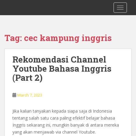
S
0878 8705 9305 Kursus Bahasa Inggis
TOGGLE
k
dari Dasar Untuk Pemula Mataram
i
Lombok
p
t
Tag:
cec kampung inggris
o
m
a
Rekomendasi Channel
i
Youtube Bahasa Inggris
n
c
(Part 2)
o
n
t
March 7, 2023
e
n
Jika kalian tanyakan kepada siapa saja di Indonesia
t
tentang salah satu cara paling efektif belajar bahasa
Inggris sekarang ini, mungkin banyak di antara mereka
yang akan menjawab via channel Youtube.