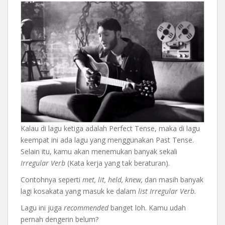
Kalau di lagu ketiga adalah Perfect Tense, maka di lagu
keempat ini ada lagu yang menggunakan Past Tense.
Selain itu, kamu akan menemukan banyak sekali
Irregular Verb
(Kata kerja yang tak beraturan).
Contohnya seperti
met, lit, held, knew,
dan masih banyak
lagi kosakata yang masuk ke dalam
list Irregular Verb.
Lagu ini juga
recommended
banget loh. Kamu udah
pernah dengerin belum?