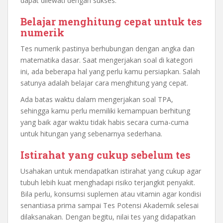
dapat dilewati dengan sukses.
Belajar menghitung cepat untuk tes
numerik
Tes numerik pastinya berhubungan dengan angka dan
matematika dasar. Saat mengerjakan soal di kategori
ini, ada beberapa hal yang perlu kamu persiapkan. Salah
satunya adalah belajar cara menghitung yang cepat.
Ada batas waktu dalam mengerjakan soal TPA,
sehingga kamu perlu memiliki kemampuan berhitung
yang baik agar waktu tidak habis secara cuma-cuma
untuk hitungan yang sebenarnya sederhana.
Istirahat yang cukup sebelum tes
Usahakan untuk mendapatkan istirahat yang cukup agar
tubuh lebih kuat menghadapi risiko terjangkit penyakit.
Bila perlu, konsumsi suplemen atau vitamin agar kondisi
senantiasa prima sampai Tes Potensi Akademik selesai
dilaksanakan. Dengan begitu, nilai tes yang didapatkan