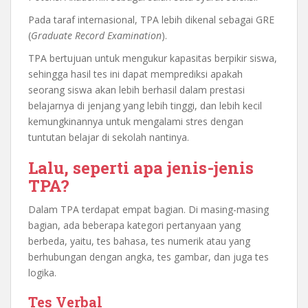
Pada taraf internasional, TPA lebih dikenal sebagai GRE
(
Graduate Record Examination
).
TPA bertujuan untuk mengukur kapasitas berpikir siswa,
sehingga hasil tes ini dapat memprediksi apakah
seorang siswa akan lebih berhasil dalam prestasi
belajarnya di jenjang yang lebih tinggi, dan lebih kecil
kemungkinannya untuk mengalami stres dengan
tuntutan belajar di sekolah nantinya.
Lalu, seperti apa jenis-jenis
TPA?
Dalam TPA terdapat empat bagian. Di masing-masing
bagian, ada beberapa kategori pertanyaan yang
berbeda, yaitu, tes bahasa, tes numerik atau yang
berhubungan dengan angka, tes gambar, dan juga tes
logika.
Tes Verbal