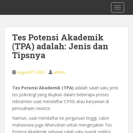
S
0878 8705 9305 Kursus Bahasa Inggis
TOGGLE
k
dari Dasar Untuk Pemula Mataram
i
Lombok
p
t
Tes Potensi Akademik
o
(TPA) adalah: Jenis dan
m
a
Tipsnya
i
n
c
August 27, 2025
admin
o
n
Tes Potensi Akademik (TPA)
adalah salah satu jenis
t
tes psikologi yang diujikan dalam beberapa proses
e
rekrutmen saat mendaftar CPNS atau karyawan di
n
perusahaan swasta.
t
Namun, saat mendaftar ke perguruan tinggi, calon
mahasiswa juga diharuskan untuk mengerjakan Tes
Potensi Akademik sebagai salah satu syarat seleksi.