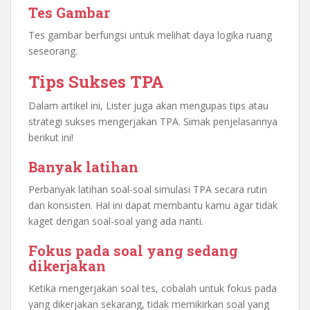
Tes Gambar
Tes gambar berfungsi untuk melihat daya logika ruang
seseorang.
Tips Sukses TPA
Dalam artikel ini, Lister juga akan mengupas tips atau
strategi sukses mengerjakan TPA. Simak penjelasannya
berikut ini!
Banyak latihan
Perbanyak latihan soal-soal simulasi TPA secara rutin
dan konsisten. Hal ini dapat membantu kamu agar tidak
kaget dengan soal-soal yang ada nanti.
Fokus pada soal yang sedang
dikerjakan
Ketika mengerjakan soal tes, cobalah untuk fokus pada
yang dikerjakan sekarang, tidak memikirkan soal yang