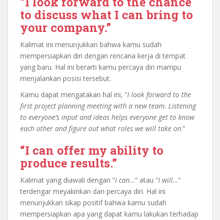
“I look forward to the chance
to discuss what I can bring to
your company.”
Kalimat ini menunjukkan bahwa kamu sudah
mempersiapkan diri dengan rencana kerja di tempat
yang baru. Hal ini berarti kamu percaya diri mampu
menjalankan posisi tersebut.
Kamu dapat mengatakan hal ini, “
I look forward to the
first project planning meeting with a new team. Listening
to everyone’s input and ideas helps everyone get to know
each other and figure out what roles we will take on
.”
“I can offer my ability to
produce results.”
Kalimat yang diawali dengan “
I can…
” atau “
I will…
”
terdengar meyakinkan dan percaya diri. Hal ini
menunjukkan sikap positif bahwa kamu sudah
mempersiapkan apa yang dapat kamu lakukan terhadap