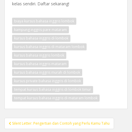
kelas sendiri. Daftar sekarang!
biaya kursus bahasa inggris lombok
kampung inggris pare mataram
kursus bahasa inggris di lombok
kursus bahasa inggris di mataram lombok
kursus bahasa inggris lombok
kursus bahasa inggris mataram
kursus bahasa inggris murah di lombok
kursus private bahasa inggris di lombok
tempat kursus bahasa inggris di lombok timur
tempat kursus bahasa inggris di mataram lombok
Post
Silent Letter: Pengertian dan Contoh yang Perlu Kamu Tahu
navigation