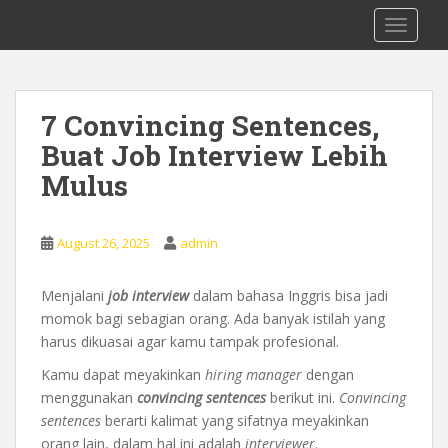
S
0878 8705 9305 Kursus Bahasa Inggis
TOGGLE
k
dari Dasar Untuk Pemula Mataram
i
Lombok
p
t
7 Convincing Sentences,
o
Buat Job Interview Lebih
m
a
Mulus
i
n
c
August 26, 2025
admin
o
n
Menjalani
job interview
dalam bahasa Inggris bisa jadi
t
momok bagi sebagian orang. Ada banyak istilah yang
e
harus dikuasai agar kamu tampak profesional.
n
Kamu dapat meyakinkan
hiring manager
dengan
t
menggunakan
convincing sentences
berikut ini.
Convincing
sentences
berarti kalimat yang sifatnya meyakinkan
orang lain, dalam hal ini adalah
interviewer
.