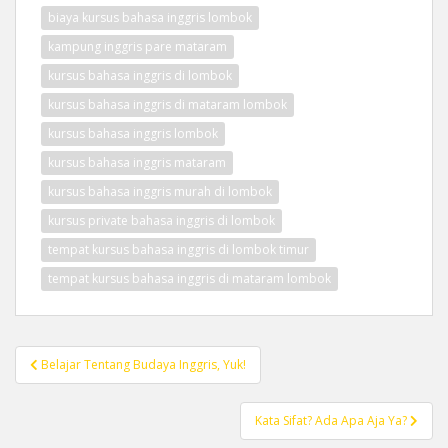
biaya kursus bahasa inggris lombok
kampung inggris pare mataram
kursus bahasa inggris di lombok
kursus bahasa inggris di mataram lombok
kursus bahasa inggris lombok
kursus bahasa inggris mataram
kursus bahasa inggris murah di lombok
kursus private bahasa inggris di lombok
tempat kursus bahasa inggris di lombok timur
tempat kursus bahasa inggris di mataram lombok
Post
Belajar Tentang Budaya Inggris, Yuk!
navigation
Kata Sifat? Ada Apa Aja Ya?