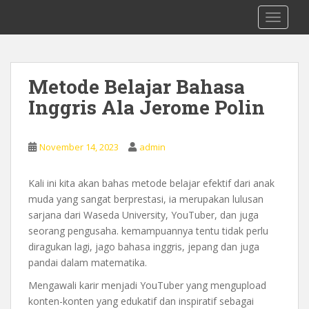
S
0878 8705 9305 Kursus Bahasa Inggis
TOGGLE
k
dari Dasar Untuk Pemula Mataram
i
Lombok
p
t
Metode Belajar Bahasa
o
Inggris Ala Jerome Polin
m
a
i
November 14, 2023
admin
n
c
o
Kali ini kita akan bahas metode belajar efektif dari anak
n
muda yang sangat berprestasi, ia merupakan lulusan
t
sarjana dari Waseda University, YouTuber, dan juga
e
seorang pengusaha. kemampuannya tentu tidak perlu
n
diragukan lagi, jago bahasa inggris, jepang dan juga
t
pandai dalam matematika.
Mengawali karir menjadi YouTuber yang mengupload
konten-konten yang edukatif dan inspiratif sebagai