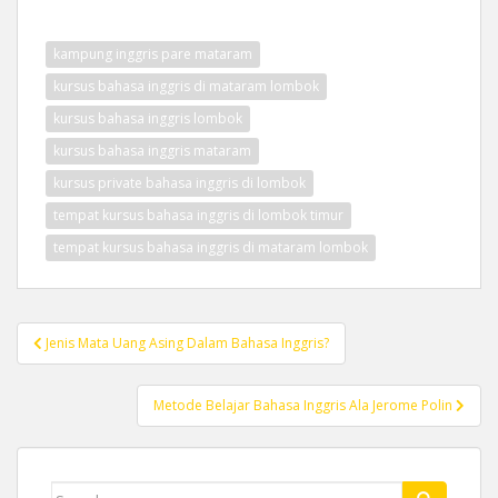
kampung inggris pare mataram
kursus bahasa inggris di mataram lombok
kursus bahasa inggris lombok
kursus bahasa inggris mataram
kursus private bahasa inggris di lombok
tempat kursus bahasa inggris di lombok timur
tempat kursus bahasa inggris di mataram lombok
Post
Jenis Mata Uang Asing Dalam Bahasa Inggris?
navigation
Metode Belajar Bahasa Inggris Ala Jerome Polin
Search