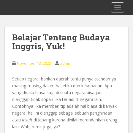
S
0878 8705 9305 Kursus Bahasa Inggis
TOGGLE
k
dari Dasar Untuk Pemula Mataram
i
Lombok
p
t
Belajar Tentang Budaya
o
Inggris, Yuk!
m
a
i
November 13, 2023
admin
n
c
o
Setiap negara, bahkan daerah tentu punya standarnya
n
masing-masing dalam hal etika dan kesopanan. Apa
t
yang dirasa biasa saja di suatu negara bisa jadi
e
dianggap tidak sopan jika terjadi di negara lain.
n
Contohnya jika memberi tip adalah hal biasa di banyak
t
negara, hal ini dianggap sebagai sebuah penghinaan
atau
insult
di Jepang karena dinilai merendahkan orang
lain. Wah, rumit juga, ya?