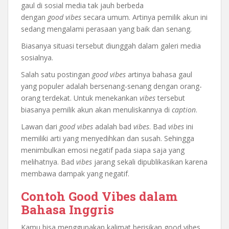
gaul di sosial media tak jauh berbeda
dengan
good
vibes
secara umum. Artinya pemilik akun ini
sedang mengalami perasaan yang baik dan senang.
Biasanya situasi tersebut diunggah dalam galeri media
sosialnya.
Salah satu postingan
good
vibes
artinya bahasa gaul
yang populer adalah bersenang-senang dengan orang-
orang terdekat. Untuk menekankan
vibes
tersebut
biasanya pemilik akun akan menuliskannya di
caption
.
Lawan dari
good
vibes
adalah bad
vibes
. Bad
vibes
ini
memiliki arti yang menyedihkan dan susah. Sehingga
menimbulkan emosi negatif pada siapa saja yang
melihatnya. Bad
vibes
jarang sekali dipublikasikan karena
membawa dampak yang negatif.
Contoh Good Vibes dalam
Bahasa Inggris
Kamu bisa menggunakan kalimat berisikan good vibes