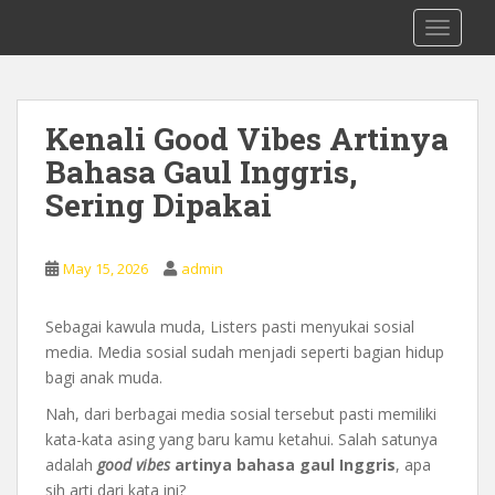
S
0878 8705 9305 Kursus Bahasa Inggis
TOGGLE
k
dari Dasar Untuk Pemula Mataram
i
Lombok
p
t
Kenali Good Vibes Artinya
o
Bahasa Gaul Inggris,
m
a
Sering Dipakai
i
n
c
May 15, 2026
admin
o
n
Sebagai kawula muda, Listers pasti menyukai sosial
t
media. Media sosial sudah menjadi seperti bagian hidup
e
bagi anak muda.
n
Nah, dari berbagai media sosial tersebut pasti memiliki
t
kata-kata asing yang baru kamu ketahui. Salah satunya
adalah
good
vibes
artinya bahasa gaul
Inggris
, apa
sih arti dari kata ini?