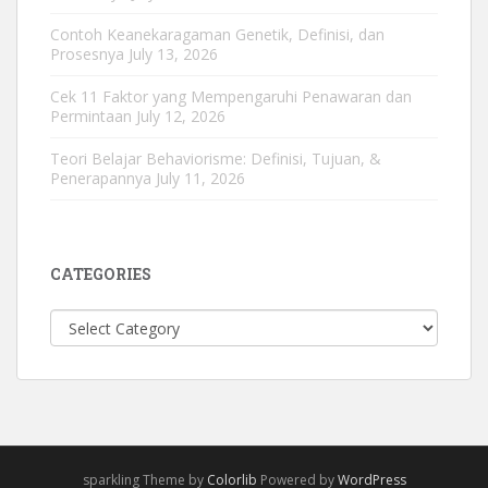
Contoh Keanekaragaman Genetik, Definisi, dan
Prosesnya
July 13, 2026
Cek 11 Faktor yang Mempengaruhi Penawaran dan
Permintaan
July 12, 2026
Teori Belajar Behaviorisme: Definisi, Tujuan, &
Penerapannya
July 11, 2026
CATEGORIES
Categories
sparkling Theme by
Colorlib
Powered by
WordPress