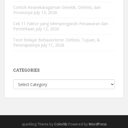
Contoh Keanekaragaman Genetik, Definisi, dan
Prosesnya
July 13, 2026
Cek 11 Faktor yang Mempengaruhi Penawaran dan
Permintaan
July 12, 2026
Teori Belajar Behaviorisme: Definisi, Tujuan, &
Penerapannya
July 11, 2026
CATEGORIES
Categories
sparkling Theme by
Colorlib
Powered by
WordPress