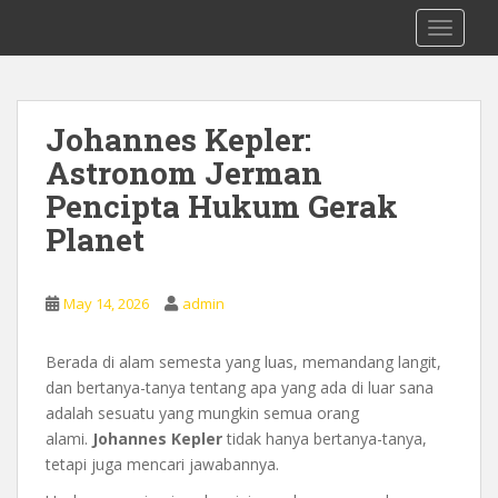
S
0878 8705 9305 Kursus Bahasa Inggis
TOGGLE
k
dari Dasar Untuk Pemula Mataram
i
Lombok
p
t
Johannes Kepler:
o
Astronom Jerman
m
a
Pencipta Hukum Gerak
i
Planet
n
c
o
May 14, 2026
admin
n
t
Berada di alam semesta yang luas, memandang langit,
e
dan bertanya-tanya tentang apa yang ada di luar sana
n
adalah sesuatu yang mungkin semua orang
t
alami.
Johannes Kepler
tidak hanya bertanya-tanya,
tetapi juga mencari jawabannya.