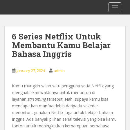
S
0878 8705 9305 Kursus Bahasa Inggis
TOGGLE
k
dari Dasar Untuk Pemula Mataram
i
Lombok
p
t
6 Series Netflix Untuk
o
Membantu Kamu Belajar
m
a
Bahasa Inggris
i
n
c
January 27, 2024
admin
o
n
Kamu mungkin salah satu pengguna setia Netflix yang
t
menghabiskan waktunya untuk menonton di
e
layanan
streaming
tersebut. Nah, supaya kamu bisa
n
mendapatkan manfaat lebih daripada sekedar
t
menonton, gunakan Netflix juga untuk belajar bahasa
Inggris. Ada banyak pilihan serial televisi yang bisa kamu
tonton untuk meningkatkan kemampuan berbahasa