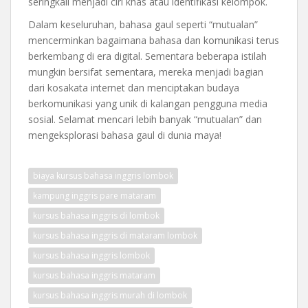
seringkali menjadi ciri khas atau identifikasi kelompok.
Dalam keseluruhan, bahasa gaul seperti “mutualan”
mencerminkan bagaimana bahasa dan komunikasi terus
berkembang di era digital. Sementara beberapa istilah
mungkin bersifat sementara, mereka menjadi bagian
dari kosakata internet dan menciptakan budaya
berkomunikasi yang unik di kalangan pengguna media
sosial. Selamat mencari lebih banyak “mutualan” dan
mengeksplorasi bahasa gaul di dunia maya!
biaya kursus bahasa inggris lombok
kampung inggris pare mataram
kursus bahasa inggris di lombok
kursus bahasa inggris di mataram lombok
kursus bahasa inggris lombok
kursus bahasa inggris mataram
kursus bahasa inggris murah di lombok