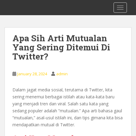
S
0878 8705 9305 Kursus Bahasa Inggis
TOGGLE
k
dari Dasar Untuk Pemula Mataram
i
Lombok
p
t
Apa Sih Arti Mutualan
o
Yang Sering Ditemui Di
m
a
Twitter?
i
n
c
January 28, 2024
admin
o
n
Dalam jagat media sosial, terutama di Twitter, kita
t
sering menemui berbagai istilah atau kata-kata baru
e
yang menjadi tren dan viral. Salah satu kata yang
n
sedang populer adalah “mutualan.” Apa arti bahasa gaul
t
“mutualan,” asal-usul istilah ini, dan tips gimana kita bisa
mendapatkan mutual di Twitter.