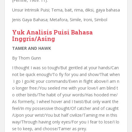
(Perrine, 1969: 11).
Unsur Intrinsik Puisi; Tema, bait, rima, diksi, gaya bahasa
Jenis Gaya Bahasa; Metafora, Simile, Ironi, Simbol
Yuk Analisis Puisi Bahasa
Inggris/Asing
TAMER AND HAWK
By Thom Gunn
I thought I was so tough/But gentled at your hands/Can
not be quick enough/To fly for you and show/That when
I go I go/At your commands/Even in flight above/I am n
o longer free:/You seeled me with your love/I am blind t
o other birds/The habit of your words/Has hooded me/
As formerly, I wheel hover and I twist/But only want the
feel/In my possessive thought/Of catcher and of caught
/Upon your wrist/You but half civilize/Taming me in this
way/Through having only eyes/For you I fear to lose/I lo
se to keep, and choose/Tamer as prey.