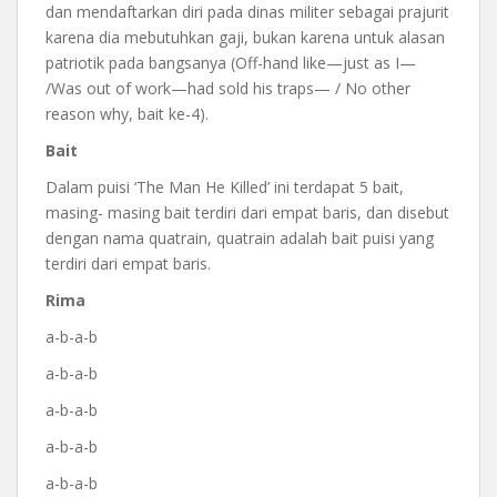
dan mendaftarkan diri pada dinas militer sebagai prajurit
karena dia mebutuhkan gaji, bukan karena untuk alasan
patriotik pada bangsanya (Off-hand like—just as I—
/Was out of work—had sold his traps— / No other
reason why, bait ke-4).
Bait
Dalam puisi ‘The Man He Killed’ ini terdapat 5 bait,
masing- masing bait terdiri dari empat baris, dan disebut
dengan nama quatrain, quatrain adalah bait puisi yang
terdiri dari empat baris.
Rima
a-b-a-b
a-b-a-b
a-b-a-b
a-b-a-b
a-b-a-b