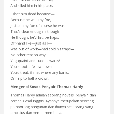
And killed him in his place.
I shot him dead because—
Because he was my foe,
Just so: my foe of course he was;
That’s clear enough; although
He thought he’d ‘list, perhaps,
Off-hand like—just as I—
Was out of work—had sold his traps—
No other reason why.
Yes; quaint and curious war is!
You shoot a fellow down
You’d treat, if met where any bar is,
Or help to half a crown.
Mengenal Sosok Penyair Thomas Hardy
Thomas Hardy adalah seorang novelis, penyair, dan
cerpenis asal Inggris. Ayahnya merupakan seorang
pemborong bangunan dan ibunya seseorang yang
ambisius dan gemar membaca.