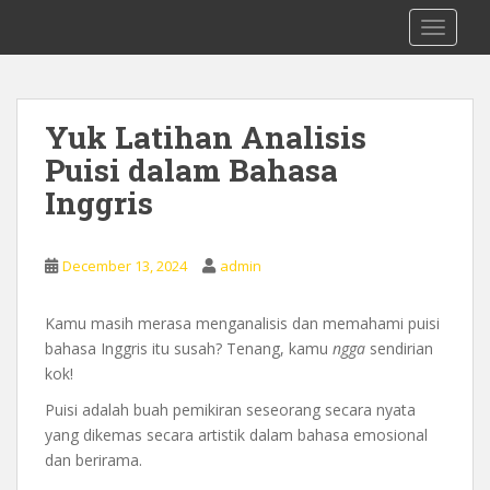
S
0878 8705 9305 Kursus Bahasa Inggis
TOGGLE
k
dari Dasar Untuk Pemula Mataram
i
Lombok
p
t
Yuk Latihan Analisis
o
Puisi dalam Bahasa
m
a
Inggris
i
n
c
December 13, 2024
admin
o
n
Kamu masih merasa menganalisis dan memahami puisi
t
bahasa Inggris itu susah? Tenang, kamu
ngga
sendirian
e
kok!
n
Puisi adalah buah pemikiran seseorang secara nyata
t
yang dikemas secara artistik dalam bahasa emosional
dan berirama.