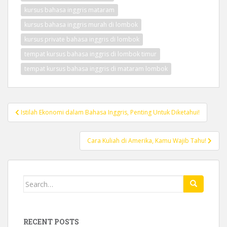
kursus bahasa inggris mataram
kursus bahasa inggris murah di lombok
kursus private bahasa inggris di lombok
tempat kursus bahasa inggris di lombok timur
tempat kursus bahasa inggris di mataram lombok
Post
Istilah Ekonomi dalam Bahasa Inggris, Penting Untuk Diketahui!
navigation
Cara Kuliah di Amerika, Kamu Wajib Tahu!
Search
for:
RECENT POSTS