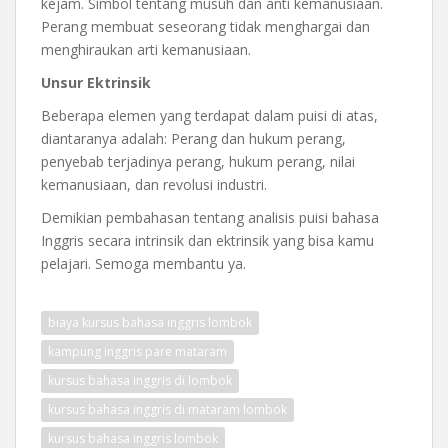
kejam. Simbol tentang musuh dan anti kemanusiaan.
Perang membuat seseorang tidak menghargai dan
menghiraukan arti kemanusiaan.
Unsur Ektrinsik
Beberapa elemen yang terdapat dalam puisi di atas,
diantaranya adalah: Perang dan hukum perang,
penyebab terjadinya perang, hukum perang, nilai
kemanusiaan, dan revolusi industri.
Demikian pembahasan tentang analisis puisi bahasa
Inggris secara intrinsik dan ektrinsik yang bisa kamu
pelajari. Semoga membantu ya.
biaya kursus bahasa inggris lombok
kampung inggris pare mataram
kursus bahasa inggris di lombok
kursus bahasa inggris di mataram lombok
kursus bahasa inggris lombok