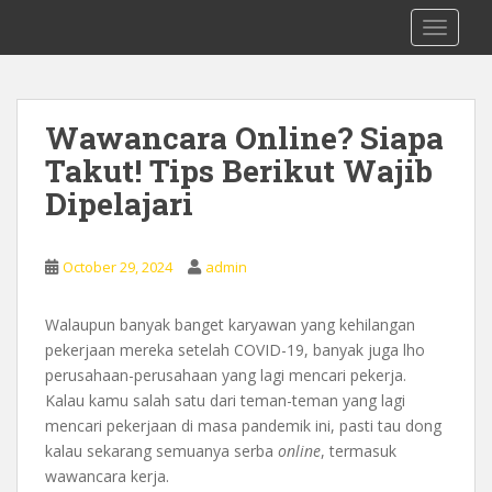
S
0878 8705 9305 Kursus Bahasa Inggis
TOGGLE
k
dari Dasar Untuk Pemula Mataram
i
Lombok
p
t
Wawancara Online? Siapa
o
Takut! Tips Berikut Wajib
m
a
Dipelajari
i
n
c
October 29, 2024
admin
o
n
Walaupun banyak banget karyawan yang kehilangan
t
pekerjaan mereka setelah COVID-19, banyak juga lho
e
perusahaan-perusahaan yang lagi mencari pekerja.
n
Kalau kamu salah satu dari teman-teman yang lagi
t
mencari pekerjaan di masa pandemik ini, pasti tau dong
kalau sekarang semuanya serba
online
, termasuk
wawancara kerja.