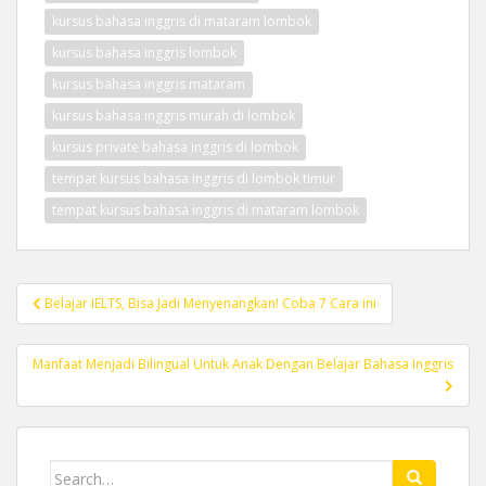
kursus bahasa inggris di mataram lombok
kursus bahasa inggris lombok
kursus bahasa inggris mataram
kursus bahasa inggris murah di lombok
kursus private bahasa inggris di lombok
tempat kursus bahasa inggris di lombok timur
tempat kursus bahasa inggris di mataram lombok
Post
Belajar IELTS, Bisa Jadi Menyenangkan! Coba 7 Cara ini
navigation
Manfaat Menjadi Bilingual Untuk Anak Dengan Belajar Bahasa Inggris
Search