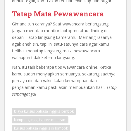
duduk tegak, kamu akan terlihat lebih siap dan bugar.
Tatap Mata Pewawancara
Gimana tuh caranya? Saat wawancara berlangsung,
jangan menatap monitor laptopmu atau dinding di
depan. Tatap langsung kameramu. Memang rasanya
agak aneh sih, tapi ini satu-satunya cara agar kamu
terlihat menatap langsung mata pewawancara
walaupun tidak ketemu langsung.
Nah, itu tadi beberapa tips wawancara online. Ketika
kamu sudah menyiapkan semuanya, sekarang saatnya
percaya diri dan yakin kalau kemampuan dan
pengalaman kamu pasti akan membuahkan hasil.
Tetap
semangat ya!
biaya kursus bahasa inggris lombok
kampung inggris pare mataram
kursus bahasa inggris di lombok