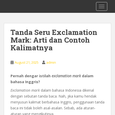
S
0878 8705 9305 Kursus Bahasa Inggis
TOGGLE
k
dari Dasar Untuk Pemula Mataram
i
Lombok
p
t
Tanda Seru Exclamation
o
Mark: Arti dan Contoh
m
a
Kalimatnya
i
n
c
August 21, 2025
admin
o
n
Pernah dengar istilah
exclamation mark
dalam
t
bahasa Inggris?
e
Exclamation mark
dalam bahasa Indonesia dikenal
n
dengan sebutan tanda baca. Nah, jika kamu hendak
t
menyusun kalimat berbahasa Inggris, penggunaan tanda
baca ini tidak boleh asal-asalan. Sebab, ada aturan-
aturan yang mengikutinya.