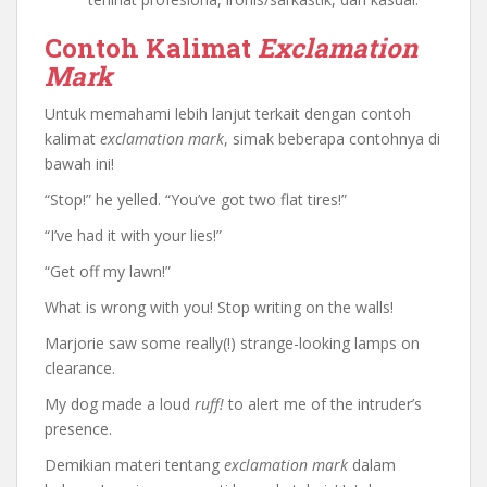
Contoh Kalimat
Exclamation
Mark
Untuk memahami lebih lanjut terkait dengan contoh
kalimat
exclamation mark
, simak beberapa contohnya di
bawah ini!
“Stop!” he yelled. “You’ve got two flat tires!”
“I’ve had it with your lies!”
“Get off my lawn!”
What is wrong with you! Stop writing on the walls!
Marjorie saw some really(!) strange-looking lamps on
clearance.
My dog made a loud
ruff!
to alert me of the intruder’s
presence.
Demikian materi tentang
exclamation mark
dalam