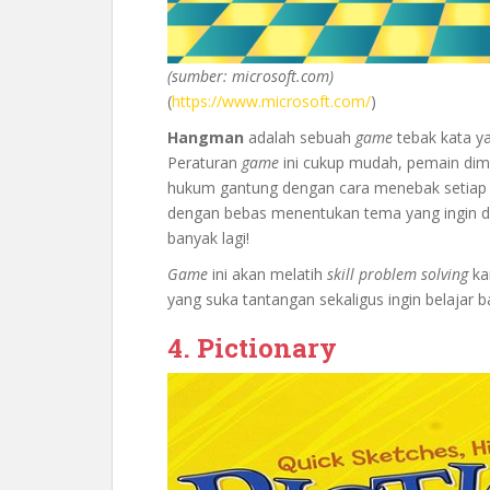
(sumber: microsoft.com)
(
https://www.microsoft.com/
)
Hangman
adalah sebuah
game
tebak kata ya
Peraturan
game
ini cukup mudah, pemain dim
hukum gantung dengan cara menebak setiap h
dengan bebas menentukan tema yang ingin d
banyak lagi!
Game
ini akan melatih
skill problem solving
ka
yang suka tantangan sekaligus ingin belajar b
4. Pictionary