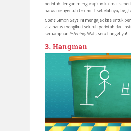
perintah dengan mengucapkan kalimat seperti
harus menyentuh teman di sebelahnya, begit
Game
Simon Says ini mengajak kita untuk berl
kita harus mengikuti seluruh perintah dari in
kemampuan
listening
. Wah, seru banget ya!
3. Hangman