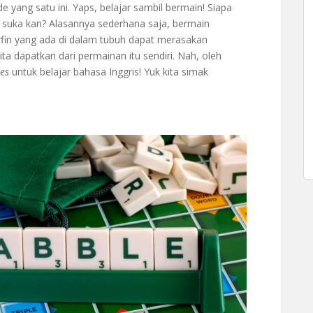
 yang satu ini. Yaps, belajar sambil bermain! Siapa
a suka kan? Alasannya sederhana saja, bermain
fin yang ada di dalam tubuh dapat merasakan
ita dapatkan dari permainan itu sendiri. Nah, oleh
es
untuk belajar bahasa Inggris! Yuk kita simak