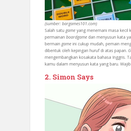
(sumber: bargames101.com)
Salah satu
game
yang menemani masa kecil k
permainan
boardgame
dan menyusun kata yan
bermain
game
ini cukup mudah, pemain meng
dibentuk oleh kepingan huruf di atas papan.
G
mengembangkan kosakata bahasa Inggris. Ta
kamu dalam menyusun kata yang baru. Wajib 
2. Simon Says