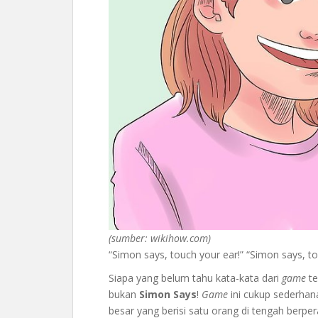
(sumber: wikihow.com)
“Simon says, touch your ear!” “Simon says, t
Siapa yang belum tahu kata-kata dari
game
te
bukan
Simon Says
!
Game
ini cukup sederhan
besar yang berisi satu orang di tengah berpe