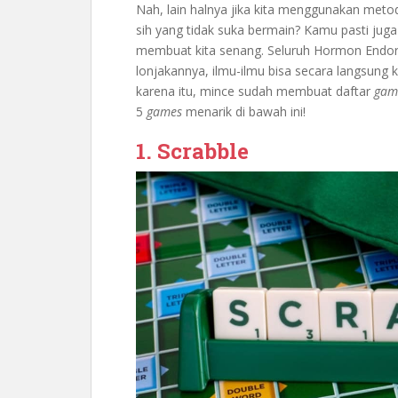
Nah, lain halnya jika kita menggunakan metode
sih yang tidak suka bermain? Kamu pasti jug
membuat kita senang. Seluruh Hormon Endor
lonjakannya, ilmu-ilmu bisa secara langsung k
karena itu, mince sudah membuat daftar
gam
5
games
menarik di bawah ini!
1. Scrabble