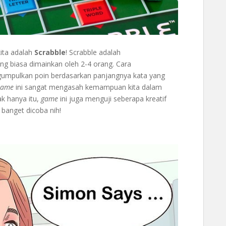
ita adalah
Scrabble
! Scrabble adalah
g biasa dimainkan oleh 2-4 orang. Cara
umpulkan poin berdasarkan panjangnya kata yang
ame
ini sangat mengasah kemampuan kita dalam
k hanya itu,
game
ini juga menguji seberapa kreatif
banget dicoba nih!