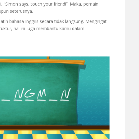
, “Simon says, touch your friend!”. Maka, pemain
upun seterusnya.
atih bahasa Inggris secara tidak langsung. Mengingat
struktur, hal ini juga membantu kamu dalam