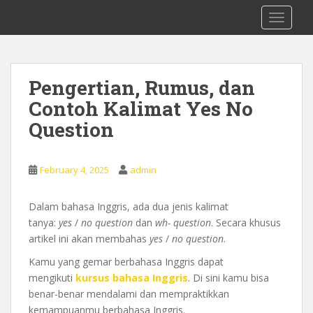
S
0878 8705 9305 Kursus Bahasa Inggis
TOGGLE
k
dari Dasar Untuk Pemula Mataram
i
Lombok
p
t
Pengertian, Rumus, dan
o
Contoh Kalimat Yes No
m
a
Question
i
n
c
February 4, 2025
admin
o
n
Dalam bahasa Inggris, ada dua jenis kalimat
t
tanya:
yes
/
no question
dan
wh- question
. Secara khusus
e
artikel ini akan membahas
yes
/
no question
.
n
Kamu yang gemar berbahasa Inggris dapat
t
mengikuti
kursus bahasa Inggris
. Di sini kamu bisa
benar-benar mendalami dan mempraktikkan
kemampuanmu berbahasa Inggris.