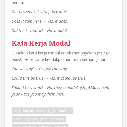
benda.
Do they smoke? – No, they don’t
.
Does it rain here? – Yes, it does
.
Did the key work? – No, it didn’t
.
Kata Kerja Modal
Gunakan kata kerja modal untuk menanyakan
yes
/
no
questions
tentang ketidakpastian atau kemungkinan.
Can we stay? – Yes, we can stay
.
Could this be true? – Yes, it could (be true)
.
Should they stop? – No, they shouldn’t (stop)
.
May I help
you? – Yes you may (help me)
.
biaya kursus bahasa inggris lombok
kampung inggris pare mataram