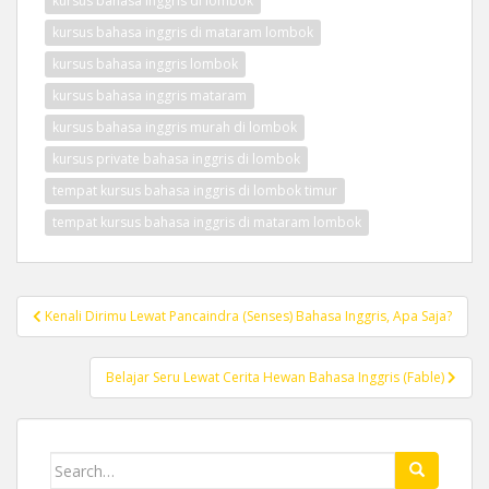
kursus bahasa inggris di lombok
kursus bahasa inggris di mataram lombok
kursus bahasa inggris lombok
kursus bahasa inggris mataram
kursus bahasa inggris murah di lombok
kursus private bahasa inggris di lombok
tempat kursus bahasa inggris di lombok timur
tempat kursus bahasa inggris di mataram lombok
Post
Kenali Dirimu Lewat Pancaindra (Senses) Bahasa Inggris, Apa Saja?
navigation
Belajar Seru Lewat Cerita Hewan Bahasa Inggris (Fable)
Search
for: