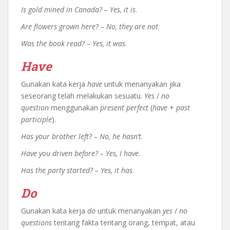
Is gold mined in Canada? – Yes, it is
.
Are flowers grown here? – No, they are not
.
Was the book read? – Yes, it was
.
Have
Gunakan kata kerja
have
untuk menanyakan jika
seseorang telah melakukan sesuatu.
Yes
/
no
question
menggunakan
present perfect
(
have
+
past
participle
).
Has your brother left? – No, he hasn’t
.
Have you driven before? – Yes, I have
.
Has the party started? – Yes, it has
.
Do
Gunakan kata kerja
do
untuk menanyakan
yes
/
no
questions
tentang fakta tentang orang, tempat, atau