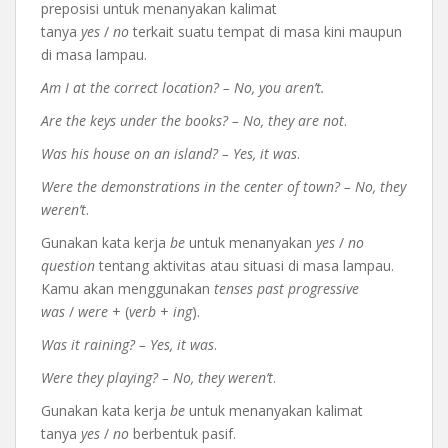
preposisi untuk menanyakan kalimat
tanya
yes
/
no
terkait suatu tempat di masa kini maupun
di masa lampau.
Am I at the correct location? – No, you aren’t.
Are the keys under the books? – No, they are not
.
Was his house on an island? – Yes, it was
.
Were the demonstrations in the center of town? – No, they
weren’t
.
Gunakan kata kerja
be
untuk menanyakan
yes
/
no
question
tentang aktivitas atau situasi di masa lampau.
Kamu akan menggunakan
tenses past progressive
was
/
were
+ (
verb
+
ing
).
Was it raining? – Yes, it was
.
Were they playing? – No, they weren’t
.
Gunakan kata kerja
be
untuk menanyakan kalimat
tanya
yes
/
no
berbentuk pasif.