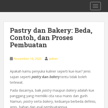
S
0878 8705 9305 Kursus Bahasa Inggis
TOGGLE
k
dari Dasar Untuk Pemula Mataram
i
Lombok
p
t
Pastry dan Bakery: Beda,
o
Contoh, dan Proses
m
a
Pembuatan
i
n
c
November 14, 2025
admin
o
n
Apakah kamu penyuka kuliner seperti kue-kue? Jenis
t
sajian seperti
pastry
dan
bakery
tentu tidak boleh
e
terlewat.
n
Pada dasarnya, baik
pastry
maupun
bakery
adalah kue
t
panggang yang memiliki cita rasa manis dan gurih.
Namun,
pastry
serta
bakery
, keduanya berbeda definisi,
jenis, bahan dan asal pembuatannya.