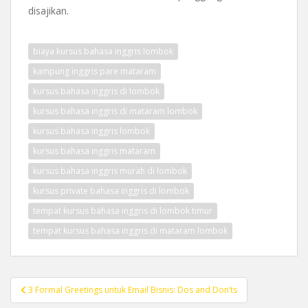
disajikan.
biaya kursus bahasa inggris lombok
kampung inggris pare mataram
kursus bahasa inggris di lombok
kursus bahasa inggris di mataram lombok
kursus bahasa inggris lombok
kursus bahasa inggris mataram
kursus bahasa inggris murah di lombok
kursus private bahasa inggris di lombok
tempat kursus bahasa inggris di lombok timur
tempat kursus bahasa inggris di mataram lombok
Post
3 Formal Greetings untuk Email Bisnis: Dos and Don’ts
navigation