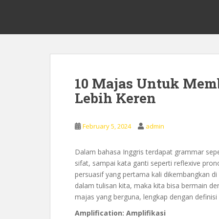
S
0878 8705 9305 Kursus Bahasa 
k
i
p
t
o
m
10 Majas Untuk Memb
a
Lebih Keren
i
n
c
February 5, 2024
admin
o
n
t
Dalam bahasa Inggris terdapat grammar sepe
e
sifat, sampai kata ganti seperti reflexive pron
n
persuasif yang pertama kali dikembangkan di 
t
dalam tulisan kita, maka kita bisa bermain de
majas yang berguna, lengkap dengan definisi 
Amplification: Amplifikasi