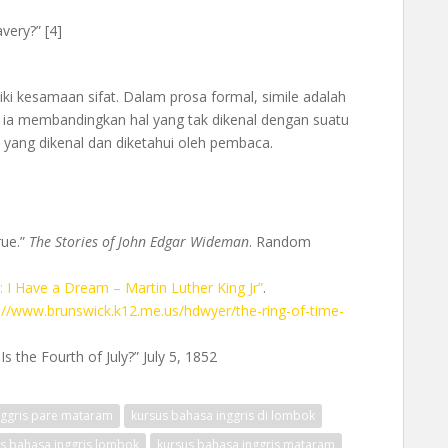
very?” [4]
i kesamaan sifat. Dalam prosa formal, simile adalah
na ia membandingkan hal yang tak dikenal dengan suatu
ll) yang dikenal dan diketahui oleh pembaca.
rue.”
The Stories of John Edgar Wideman
. Random
: I Have a Dream – Martin Luther King Jr”
.
://www.brunswick.k12.me.us/hdwyer/the-ring-of-time-
s the Fourth of July?” July 5, 1852
ggris pare mataram
kursus bahasa inggris di lombok
s bahasa inggris lombok
kursus bahasa inggris mataram