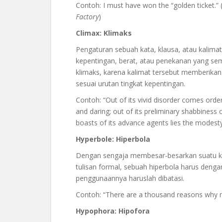
Contoh: I must have won the “golden ticket.”
Factory
)
Climax: Klimaks
Pengaturan sebuah kata, klausa, atau kalimat
kepentingan, berat, atau penekanan yang se
klimaks, karena kalimat tersebut memberikan
sesuai urutan tingkat kepentingan.
Contoh: “Out of its vivid disorder comes orde
and daring; out of its preliminary shabbiness 
boasts of its advance agents lies the modesty 
Hyperbole: Hiperbola
Dengan sengaja membesar-besarkan suatu k
tulisan formal, sebuah hiperbola harus denga
penggunaannya haruslah dibatasi.
Contoh: “There are a thousand reasons why m
Hypophora: Hipofora