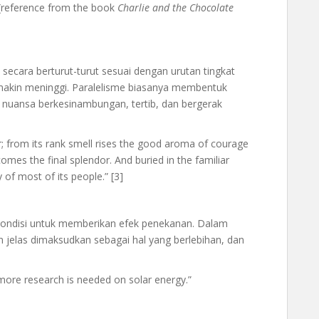
 (reference from the book
Charlie and the Chocolate
 secara berturut-turut sesuai dengan urutan tingkat
makin meninggi. Paralelisme biasanya membentuk
 nuansa berkesinambungan, tertib, dan bergerak
r; from its rank smell rises the good aroma of courage
comes the final splendor. And buried in the familiar
of most of its people.” [3]
ondisi untuk memberikan efek penekanan. Dalam
n jelas dimaksudkan sebagai hal yang berlebihan, dan
ore research is needed on solar energy.”