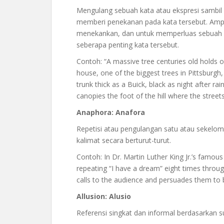
Mengulang sebuah kata atau ekspresi sambil
memberi penekanan pada kata tersebut. Ampli
menekankan, dan untuk memperluas sebuah 
seberapa penting kata tersebut.
Contoh: “A massive tree centuries old holds 
house, one of the biggest trees in Pittsburgh
trunk thick as a Buick, black as night after ra
canopies the foot of the hill where the stree
Anaphora: Anafora
Repetisi atau pengulangan satu atau sekelom
kalimat secara berturut-turut.
Contoh: In Dr. Martin Luther King Jr.’s famo
repeating “I have a dream” eight times through
calls to the audience and persuades them to 
Allusion: Alusio
Referensi singkat dan informal berdasarkan su