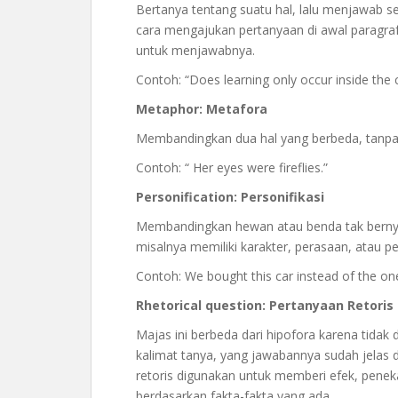
Bertanya tentang suatu hal, lalu menjawab s
cara mengajukan pertanyaan di awal paragraf
untuk menjawabnya.
Contoh: “Does learning only occur inside the c
Metaphor: Metafora
Membandingkan dua hal yang berbeda, tanpa me
Contoh: “ Her eyes were fireflies.”
Personification: Personifikasi
Membandingkan hewan atau benda tak bernyaw
misalnya memiliki karakter, perasaan, atau per
Contoh: We bought this car instead of the one
Rhetorical question: Pertanyaan Retoris
Majas ini berbeda dari hipofora karena tidak d
kalimat tanya, yang jawabannya sudah jelas d
retoris digunakan untuk memberi efek, pene
berdasarkan fakta-fakta yang ada.