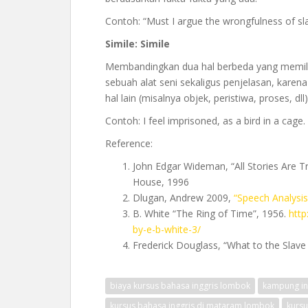
Contoh: “Must I argue the wrongfulness of sla
Simile: Simile
Membandingkan dua hal berbeda yang memilik
sebuah alat seni sekaligus penjelasan, kare
hal lain (misalnya objek, peristiwa, proses, d
Contoh: I feel imprisoned, as a bird in a cage.
Reference:
John Edgar Wideman, “All Stories Are T
House, 1996
Dlugan, Andrew 2009,
“Speech Analysis
B. White “The Ring of Time”, 1956.
http
by-e-b-white-3/
Frederick Douglass, “What to the Slave I
biaya kursus bahasa inggris lombok
kampung in
kursus bahasa inggris di mataram lombok
kursu