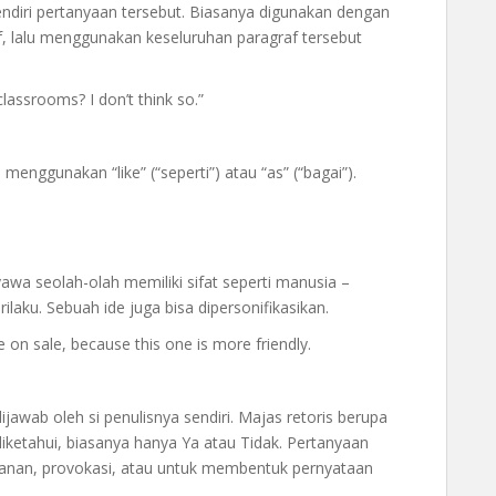
endiri pertanyaan tersebut. Biasanya digunakan dengan
, lalu menggunakan keseluruhan paragraf tersebut
lassrooms? I don’t think so.”
nggunakan “like” (“seperti”) atau “as” (“bagai”).
a seolah-olah memiliki sifat seperti manusia –
ilaku. Sebuah ide juga bisa dipersonifikasikan.
 on sale, because this one is more friendly.
ijawab oleh si penulisnya sendiri. Majas retoris berupa
iketahui, biasanya hanya Ya atau Tidak. Pertanyaan
kanan, provokasi, atau untuk membentuk pernyataan