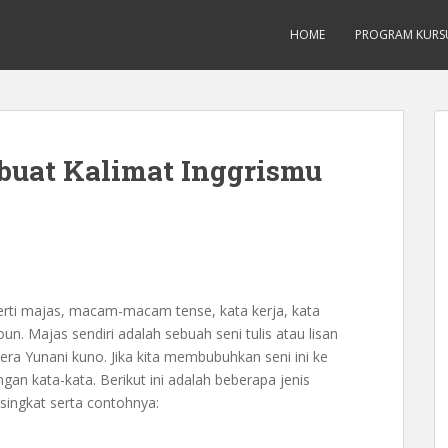
Inggis dari Dasar Untuk Pemula Mataram L
HOME
PROGRAM KURS
uat Kalimat Inggrismu
rti majas, macam-macam tense, kata kerja, kata
oun. Majas sendiri adalah sebuah seni tulis atau lisan
era Yunani kuno. Jika kita membubuhkan seni ini ke
ngan kata-kata. Berikut ini adalah beberapa jenis
singkat serta contohnya: