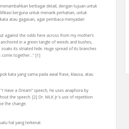
 menambahkan berbagai detail, dengan tujuan untuk
fikasi berguna untuk menarik perhatian, untuk
kata atau gagasan, agar pembaca menyadari
out against the odds here across from my mother’s
, anchored in a green tangle of weeds and bushes,
in soaks its striated hide. Huge spread of its branches
ts come together…” [1]
pok kata yang sama pada awal frase, klausa, atau
us “I Have a Dream” speech, he uses anaphora by
out the speech. [2] Dr. MLK Jr.’s use of repetition
be the change.
atu hal yang terkenal.