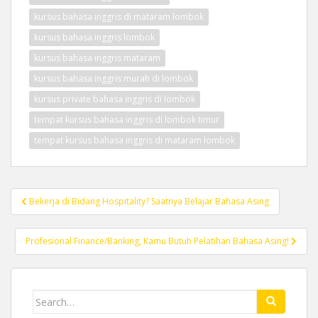
kursus bahasa inggris di mataram lombok
kursus bahasa inggris lombok
kursus bahasa inggris mataram
kursus bahasa inggris murah di lombok
kursus private bahasa inggris di lombok
tempat kursus bahasa inggris di lombok timur
tempat kursus bahasa inggris di mataram lombok
Post
Bekerja di Bidang Hospitality? Saatnya Belajar Bahasa Asing
navigation
Profesional Finance/Banking, Kamu Butuh Pelatihan Bahasa Asing!
Search
for: