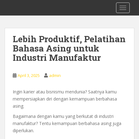
S
0878 8705 9305 Kursus Bahasa Inggis
TOGGLE
k
dari Dasar Untuk Pemula Mataram
i
Lombok
p
t
Lebih Produktif, Pelatihan
o
Bahasa Asing untuk
m
a
Industri Manufaktur
i
n
c
April 3, 2025
admin
o
n
Ingin karier atau bisnismu mendunia? Saatnya kamu
t
mempersiapkan diri dengan kemampuan berbahasa
e
asing.
n
Bagaimana dengan kamu yang berkutat di industri
t
manufaktur? Tentu kemampuan berbahasa asing juga
diperlukan.