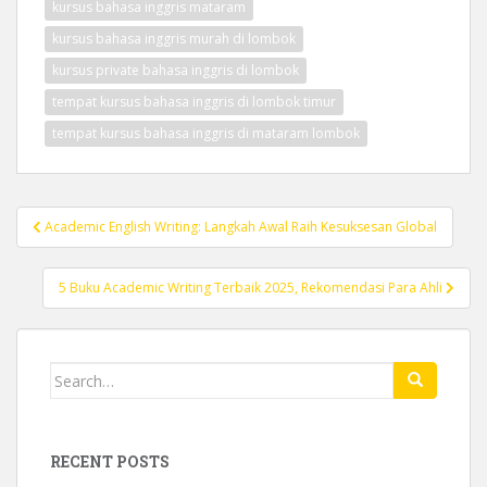
kursus bahasa inggris mataram
kursus bahasa inggris murah di lombok
kursus private bahasa inggris di lombok
tempat kursus bahasa inggris di lombok timur
tempat kursus bahasa inggris di mataram lombok
Post
Academic English Writing: Langkah Awal Raih Kesuksesan Global
navigation
5 Buku Academic Writing Terbaik 2025, Rekomendasi Para Ahli
Search
for:
RECENT POSTS