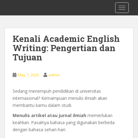
S
0878 8705 9305 Kursus Bahasa Inggis
TOGGLE
k
dari Dasar Untuk Pemula Mataram
i
Lombok
p
t
Kenali Academic English
o
Writing: Pengertian dan
m
a
Tujuan
i
n
c
May 7, 2025
admin
o
n
Sedang menempuh pendidikan di universitas
t
internasional? Kemampuan menulis ilmiah akan
e
membantu kamu dalam studi.
n
Menulis artikel atau jurnal ilmiah
memerlukan
t
keahlian. Pasalnya bahasa yang digunakan berbeda
dengan bahasa sehari-hari.