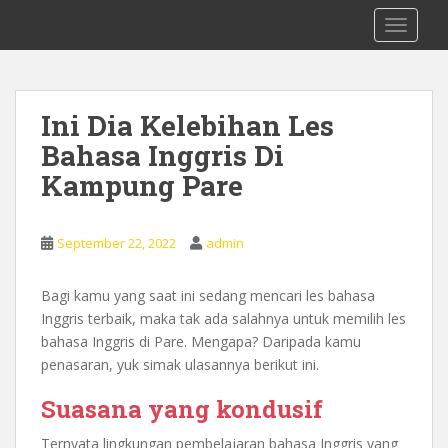
S
0878 8705 9305 Kursus Bahasa Inggis
TOGGLE
k
dari Dasar Untuk Pemula Mataram
i
Lombok
p
t
Ini Dia Kelebihan Les
o
Bahasa Inggris Di
m
a
Kampung Pare
i
n
c
September 22, 2022
admin
o
n
Bagi kamu yang saat ini sedang mencari les bahasa
t
Inggris terbaik, maka tak ada salahnya untuk memilih les
e
bahasa Inggris di Pare. Mengapa? Daripada kamu
n
penasaran, yuk simak ulasannya berikut ini.
t
Suasana yang kondusif
Ternyata lingkungan pembelajaran bahasa Inggris yang