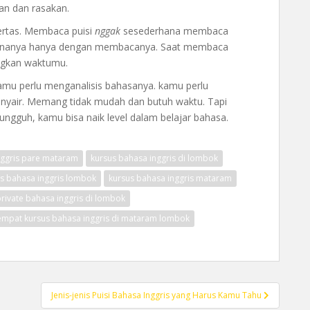
an dan rasakan.
kertas. Membaca puisi
nggak
sesederhana membaca
nanya hanya dengan membacanya. Saat membaca
ngkan waktumu.
mu perlu menganalisis bahasanya. kamu perlu
enyair. Memang tidak mudah dan butuh waktu. Tapi
gguh, kamu bisa naik level dalam belajar bahasa.
ggris pare mataram
kursus bahasa inggris di lombok
s bahasa inggris lombok
kursus bahasa inggris mataram
private bahasa inggris di lombok
empat kursus bahasa inggris di mataram lombok
Jenis-jenis Puisi Bahasa Inggris yang Harus Kamu Tahu