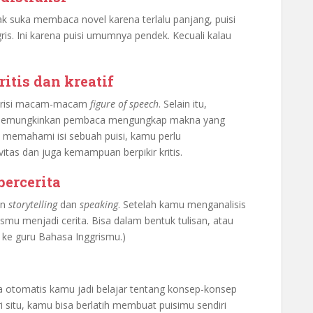
ak suka membaca novel karena terlalu panjang, puisi
ris. Ini karena puisi umumnya pendek. Kecuali kalau
itis dan kreatif
 berisi macam-macam
figure of speech
. Selain itu,
isi memungkinkan pembaca mengungkap makna yang
 memahami isi sebuah puisi, kamu perlu
tas dan juga kemampuan berpikir kritis.
ercerita
an
storytelling
dan
speaking
. Setelah kamu menganalisis
ismu menjadi cerita. Bisa dalam bentuk tulisan, atau
a ke guru Bahasa Inggrismu.)
a otomatis kamu jadi belajar tentang konsep-konsep
 situ, kamu bisa berlatih membuat puisimu sendiri