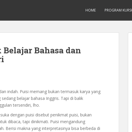
Inggis dari Dasar Untuk Pemula Mataram L
HOME
PROGRAM KURS
 Belajar Bahasa dan
i
s dan indah. Puisi memang bukan termasuk karya yang
sedang belajar bahasa Inggris. Tapi di balik
ulan tersendiri, lho.
uka dengan puisi disebut penikmat puisi, bukan
ntuk dibaca, tapi dinikmati. Puisi mengandung
 Berisi makna yang interpretasinya bisa berbeda di