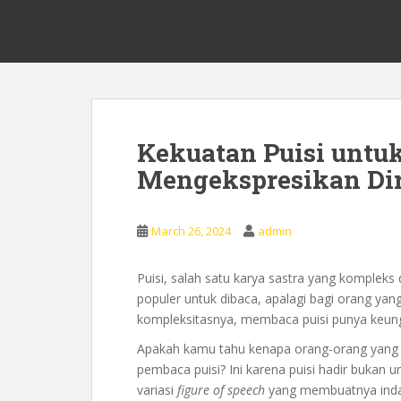
S
0878 8705 9305 Kursus Bahasa 
k
i
p
t
o
m
Kekuatan Puisi untuk
a
Mengekspresikan Dir
i
n
c
March 26, 2024
admin
o
n
t
Puisi, salah satu karya sastra yang komplek
e
populer untuk dibaca, apalagi bagi orang yang 
n
kompleksitasnya, membaca puisi punya keungg
t
Apakah kamu tahu kenapa orang-orang yang s
pembaca puisi? Ini karena puisi hadir bukan u
variasi
figure of speech
yang membuatnya indah.