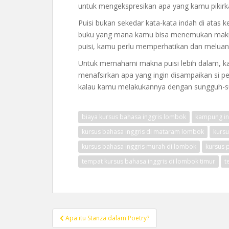
untuk mengekspresikan apa yang kamu pikirk
Puisi bukan sekedar kata-kata indah di atas 
buku yang mana kamu bisa menemukan mak
puisi, kamu perlu memperhatikan dan melua
Untuk memahami makna puisi lebih dalam, ka
menafsirkan apa yang ingin disampaikan si p
kalau kamu melakukannya dengan sungguh-sun
biaya kursus bahasa inggris lombok
kampung in
kursus bahasa inggris di mataram lombok
kursu
kursus bahasa inggris murah di lombok
kursus 
tempat kursus bahasa inggris di lombok timur
t
Post
Apa itu Stanza dalam Poetry?
navigation