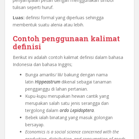
penyampaian pesan dengan menggunakan simbol
tulisan seperti huruf.
Luas:
definisi formal yang diperluas sehingga
membentuk suatu alenia atau lebih.
Contoh penggunaan kalimat
definisi
Berikut ini adalah contoh kalimat definisi dalam bahasa
Indonesia dan bahasa Inggris;
Bunga amarilis/ lili/ bakung dengan nama
latin
Hippeastrum
dikenal sebagai tanaman
pengganggu di lahan pertanian.
Kupu-kupu merupakan hewan cantik yang
merupakan salah satu jenis serangga dan
tergolong dalam
ordo Lepidoptera
.
Bebek ialah binatang yang masuk golongan
bersayap.
Economics
is a social science concerned with the
production, distribution, and consumption of goods