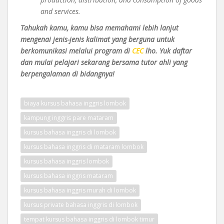
and services.
Tahukah kamu, kamu bisa memahami lebih lanjut
mengenai jenis-jenis kalimat yang berguna untuk
berkomunikasi melalui program di
CEC
lho. Yuk daftar
dan mulai pelajari sekarang bersama tutor ahli yang
berpengalaman di bidangnya!
biaya kursus bahasa inggris lombok
kampung inggris pare mataram
kursus bahasa inggris di lombok
kursus bahasa inggris di mataram lombok
kursus bahasa inggris lombok
kursus bahasa inggris mataram
kursus bahasa inggris murah di lombok
kursus private bahasa inggris di lombok
tempat kursus bahasa inggris di lombok timur