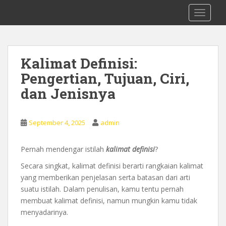
S
0878 8705 9305 Kursus Bahasa Inggis
TOGGLE
k
dari Dasar Untuk Pemula Mataram
i
Lombok
p
t
Kalimat Definisi:
o
Pengertian, Tujuan, Ciri,
m
a
dan Jenisnya
i
n
c
September 4, 2025
admin
o
n
Pernah mendengar istilah
kalimat definisi
?
t
Secara singkat, kalimat definisi berarti rangkaian kalimat
e
yang memberikan penjelasan serta batasan dari arti
n
suatu istilah. Dalam penulisan, kamu tentu pernah
t
membuat kalimat definisi, namun mungkin kamu tidak
menyadarinya.