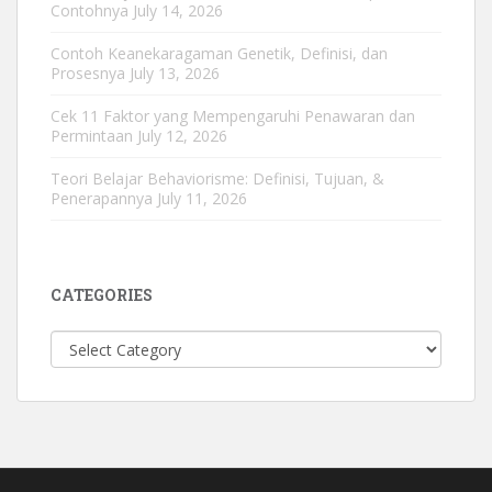
Contohnya
July 14, 2026
Contoh Keanekaragaman Genetik, Definisi, dan
Prosesnya
July 13, 2026
Cek 11 Faktor yang Mempengaruhi Penawaran dan
Permintaan
July 12, 2026
Teori Belajar Behaviorisme: Definisi, Tujuan, &
Penerapannya
July 11, 2026
CATEGORIES
Categories