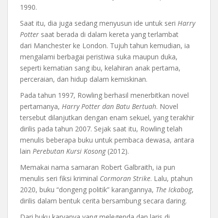
1990.
Saat itu, dia juga sedang menyusun ide untuk seri
Harry
Potter
saat berada di dalam kereta yang terlambat
dari Manchester ke London. Tujuh tahun kemudian, ia
mengalami berbagai peristiwa suka maupun duka,
seperti kematian sang ibu, kelahiran anak pertama,
perceraian, dan hidup dalam kemiskinan.
Pada tahun 1997, Rowling berhasil menerbitkan novel
pertamanya,
Harry Potter dan Batu Bertuah
. Novel
tersebut dilanjutkan dengan enam sekuel, yang terakhir
dirilis pada tahun 2007. Sejak saat itu, Rowling telah
menulis beberapa buku untuk pembaca dewasa, antara
lain
Perebutan Kursi Kosong
(2012).
Memakai nama samaran Robert Galbraith, ia pun
menulis seri fiksi kriminal
Cormoran Strike
. Lalu, ptahun
2020, buku “dongeng politik” karangannya,
The Ickabog
,
dirilis dalam bentuk cerita bersambung secara daring.
Dari buku karyanya yang melegenda dan laris di