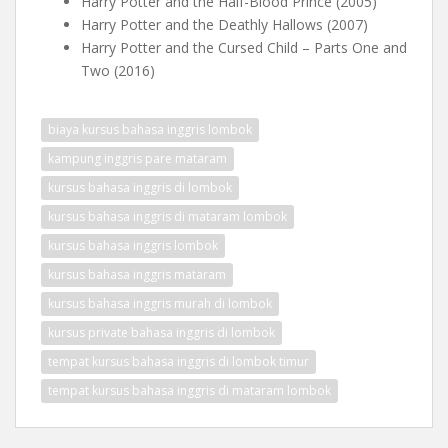
Harry Potter and the Half-Blood Prince (2005)
Harry Potter and the Deathly Hallows (2007)
Harry Potter and the Cursed Child – Parts One and
Two (2016)
biaya kursus bahasa inggris lombok
kampung inggris pare mataram
kursus bahasa inggris di lombok
kursus bahasa inggris di mataram lombok
kursus bahasa inggris lombok
kursus bahasa inggris mataram
kursus bahasa inggris murah di lombok
kursus private bahasa inggris di lombok
tempat kursus bahasa inggris di lombok timur
tempat kursus bahasa inggris di mataram lombok