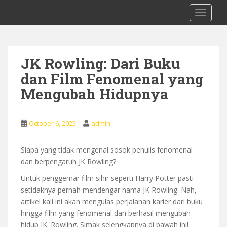
S
0878 8705 9305 Kursus Bahasa Inggis
TOGGLE
k
dari Dasar Untuk Pemula Mataram
i
Lombok
p
t
JK Rowling: Dari Buku
o
dan Film Fenomenal yang
m
a
Mengubah Hidupnya
i
n
c
October 6, 2025
admin
o
n
Siapa yang tidak mengenal sosok penulis fenomenal
t
dan berpengaruh JK Rowling?
e
Untuk penggemar film sihir seperti Harry Potter pasti
n
setidaknya pernah mendengar nama JK Rowling. Nah,
t
artikel kali ini akan mengulas perjalanan karier dari buku
hingga film yang fenomenal dan berhasil mengubah
hidup JK. Rowling. Simak selengkapnya di bawah ini!