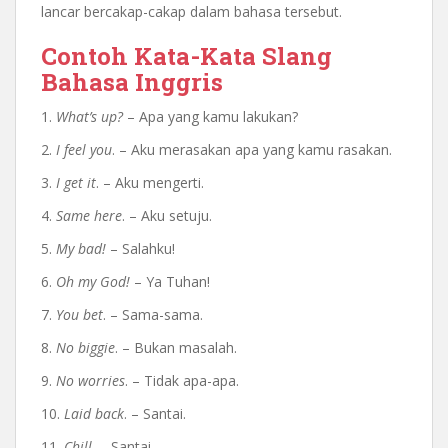
lancar bercakap-cakap dalam bahasa tersebut.
Contoh Kata-Kata Slang
Bahasa Inggris
1.
What’s up?
– Apa yang kamu lakukan?
2.
I feel you
. – Aku merasakan apa yang kamu rasakan.
3.
I get it
. – Aku mengerti.
4.
Same here
. – Aku setuju.
5.
My bad!
– Salahku!
6.
Oh my God!
– Ya Tuhan!
7.
You bet
. – Sama-sama.
8.
No biggie
. – Bukan masalah.
9.
No worries
. – Tidak apa-apa.
10.
Laid back
. – Santai.
11.
Chill
. – Santai.