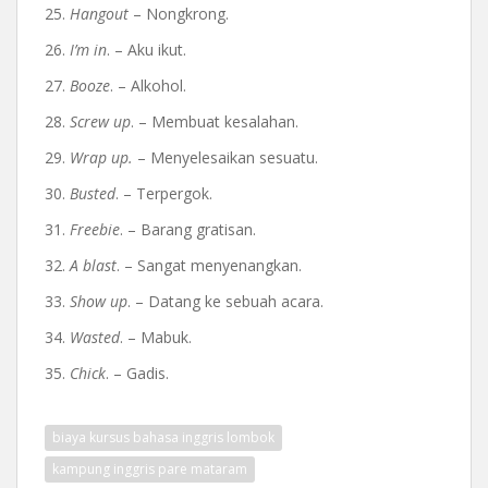
25.
Hangout
– Nongkrong.
26.
I’m in
. – Aku ikut.
27.
Booze
. – Alkohol.
28.
Screw up
. – Membuat kesalahan.
29.
Wrap up.
– Menyelesaikan sesuatu.
30.
Busted
. – Terpergok.
31.
Freebie
. – Barang gratisan.
32.
A blast
. – Sangat menyenangkan.
33.
Show up
. – Datang ke sebuah acara.
34.
Wasted
. – Mabuk.
35.
Chick
. – Gadis.
biaya kursus bahasa inggris lombok
kampung inggris pare mataram