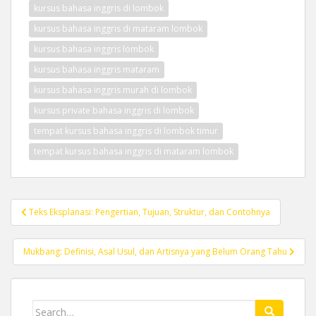
kursus bahasa inggris di lombok
kursus bahasa inggris di mataram lombok
kursus bahasa inggris lombok
kursus bahasa inggris mataram
kursus bahasa inggris murah di lombok
kursus private bahasa inggris di lombok
tempat kursus bahasa inggris di lombok timur
tempat kursus bahasa inggris di mataram lombok
Post
Teks Eksplanasi: Pengertian, Tujuan, Struktur, dan Contohnya
navigation
Mukbang: Definisi, Asal Usul, dan Artisnya yang Belum Orang Tahu
Search