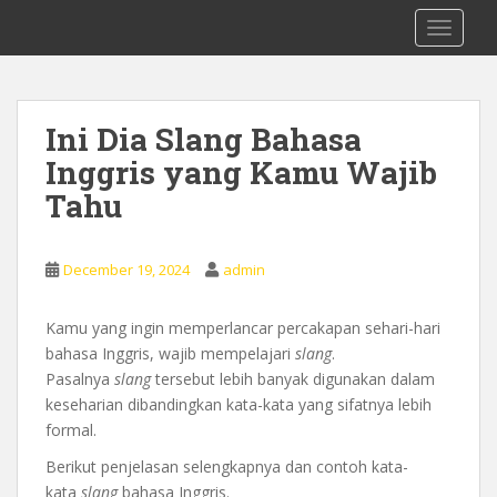
S
0878 8705 9305 Kursus Bahasa Inggis
TOGGLE
k
dari Dasar Untuk Pemula Mataram
i
Lombok
p
t
Ini Dia Slang Bahasa
o
Inggris yang Kamu Wajib
m
a
Tahu
i
n
c
December 19, 2024
admin
o
n
Kamu yang ingin memperlancar percakapan sehari-hari
t
bahasa Inggris, wajib mempelajari
slang
.
e
Pasalnya
slang
tersebut lebih banyak digunakan dalam
n
keseharian dibandingkan kata-kata yang sifatnya lebih
t
formal.
Berikut penjelasan selengkapnya dan contoh kata-
kata
slang
bahasa Inggris.