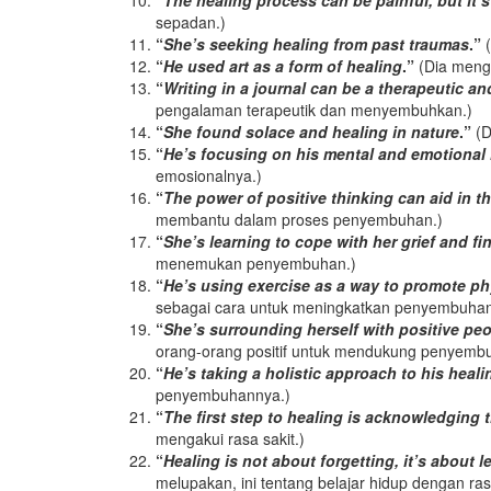
“
The healing process can be painful, but it’s
sepadan.)
“
She’s seeking healing from past traumas
.”
(
“
He used art as a form of healing
.”
(Dia meng
“
Writing in a journal can be a therapeutic a
pengalaman terapeutik dan menyembuhkan.)
“
She found solace and healing in nature
.”
(D
“
He’s focusing on his mental and emotional
emosionalnya.)
“
The power of positive thinking can aid in t
membantu dalam proses penyembuhan.)
“
She’s learning to cope with her grief and fi
menemukan penyembuhan.)
“
He’s using exercise as a way to promote ph
sebagai cara untuk meningkatkan penyembuhan f
“
She’s surrounding herself with positive peo
orang-orang positif untuk mendukung penyemb
“
He’s taking a holistic approach to his heali
penyembuhannya.)
“
The first step to healing is acknowledging 
mengakui rasa sakit.)
“
Healing is not about forgetting, it’s about l
melupakan, ini tentang belajar hidup dengan rasa