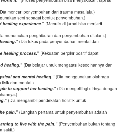
 worth it
.”
(Proses penyembuhan bisa menyakitkan, tapi itu
Dia mencari penyembuhan dari trauma masa lalu.)
gunakan seni sebagai bentuk penyembuhan.)
nd healing experience
.”
(Menulis di jurnal bisa menjadi
ia menemukan penghiburan dan penyembuhan di alam.)
 healing
.”
(Dia fokus pada penyembuhan mental dan
he healing process
.”
(Kekuatan berpikir positif dapat
nd healing
.”
(Dia belajar untuk mengatasi kesedihannya dan
ysical and mental healing
.”
(Dia menggunakan olahraga
isik dan mental.)
ple to support her healing
.”
(Dia mengelilingi dirinya dengan
uhannya.)
ng
.”
(Dia mengambil pendekatan holistik untuk
the pain
.”
(Langkah pertama untuk penyembuhan adalah
earning to live with the pain
.”
(Penyembuhan bukan tentang
 sakit.)