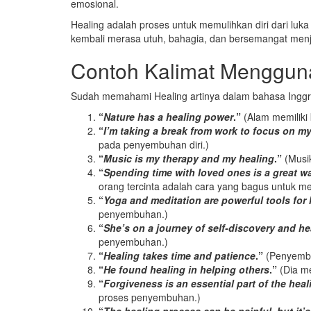
emosional.
Healing adalah proses untuk memulihkan diri dari luka 
kembali merasa utuh, bahagia, dan bersemangat menja
Contoh Kalimat Menggun
Sudah memahami Healing artinya dalam bahasa Inggri
“
Nature has a healing power
.”
(Alam memiliki
“
I’m taking a break from work to focus on m
pada penyembuhan diri.)
“
Music is my therapy and my healing
.”
(Musik
“
Spending time with loved ones is a great w
orang tercinta adalah cara yang bagus untuk 
“
Yoga and meditation are powerful tools for 
penyembuhan.)
“
She’s on a journey of self-discovery and he
penyembuhan.)
“
Healing takes time and patience
.”
(Penyembu
“
He found healing in helping others
.”
(Dia m
“
Forgiveness is an essential part of the hea
proses penyembuhan.)