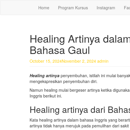
Skip
0878 8705 9305 Kursus Bahasa Inggis da
Home
Program Kursus
Instagram
Fa
to
main
content
Healing Artinya dala
Bahasa Gaul
October 15, 2024
November 2, 2024
admin
Healing artinya
penyembuhan, istilah ini mulai banya
mengekspresikan penyembuhan diri.
Namun healing mulai bergeser artinya ketika digunakan
Inggris berikut ini.
Healing artinya dari Baha
Kata healing artinya dalam bahasa Inggris yang bera
artinya tidak hanya merujuk pada pemulihan dari saki