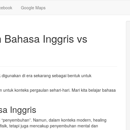
ri Dasar Untuk Pemula Mataram Lombok
cebook
Google Maps
m Bahasa Inggris vs
k digunakan di era sekarang sebagai bentuk untuk
 untuk konteks pergaulan sehari-hari. Mari kita belajar bahasa
sa Inggris
rti “penyembuhan”. Namun, dalam konteks modern, healing
t fisik, tetapi juga mencakup penyembuhan mental dan