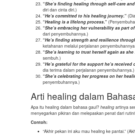
“
She’s finding healing through self-care and
diri dan cinta diri.)
“
He’s committed to his healing journey
.”
(Di
“
Healing is a lifelong process
.”
(Penyembuhan
“
She’s embracing her vulnerability as part of
dari penyembuhannya.)
“
He’s finding strength and resilience throug
ketahanan melalui perjalanan penyembuhannya
“
She’s learning to trust herself again as she
sembuh.)
“
He’s grateful for the support he’s received 
dia terima dalam perjalanan penyembuhannya.)
“
She’s celebrating her progress on her heal
penyembuhannya.)
Arti healing dalam Baha
Apa itu healing dalam bahasa gaul?
healing
artinya se
menyegarkan pikiran dan melepaskan penat dari rutinit
Contoh:
“Akhir pekan ini aku mau healing ke pantai.” (Akh