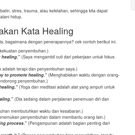
batin, stres, trauma, atau kelelahan, sehingga kita dapat
lani hidup.
akan Kata Healing
s, bagaimana dengan penerapannya? cek contoh berikut ini.
 kekuatan penyembuhan.)
y healing
.”
(Saya mengambil cuti dari pekerjaan untuk fokus
 adalah terapi dan penyembuhan saya.)
ay to promote healing
.”
(Menghabiskan waktu dengan orang-
mendorong penyembuhan.)
healing
.”
(Yoga dan meditasi adalah alat yang ampuh untuk
aling
.”
(Dia sedang dalam perjalanan penemuan diri dan
han membutuhkan waktu dan kesabaran.)
enemukan penyembuhan dalam membantu orang lain.)
ling process
.”
(Pengampunan adalah bagian penting dari