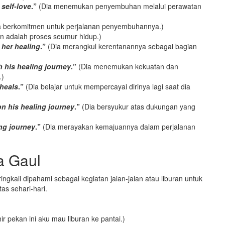
 self-love
.”
(Dia menemukan penyembuhan melalui perawatan
a berkomitmen untuk perjalanan penyembuhannya.)
 adalah proses seumur hidup.)
 her healing
.”
(Dia merangkul kerentanannya sebagai bagian
h his healing journey
.”
(Dia menemukan kekuatan dan
.)
 heals
.”
(Dia belajar untuk mempercayai dirinya lagi saat dia
on his healing journey
.”
(Dia bersyukur atas dukungan yang
ing journey
.”
(Dia merayakan kemajuannya dalam perjalanan
sa Gaul
ringkali dipahami sebagai kegiatan jalan-jalan atau liburan untuk
as sehari-hari.
ir pekan ini aku mau liburan ke pantai.)