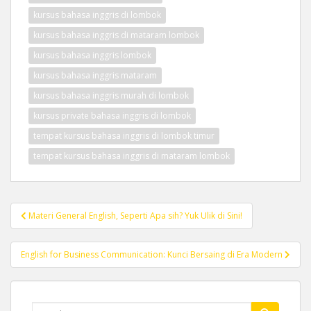
kursus bahasa inggris di lombok
kursus bahasa inggris di mataram lombok
kursus bahasa inggris lombok
kursus bahasa inggris mataram
kursus bahasa inggris murah di lombok
kursus private bahasa inggris di lombok
tempat kursus bahasa inggris di lombok timur
tempat kursus bahasa inggris di mataram lombok
Post
Materi General English, Seperti Apa sih? Yuk Ulik di Sini!
navigation
English for Business Communication: Kunci Bersaing di Era Modern
Search