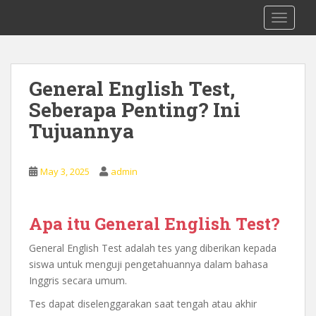
S
0878 8705 9305 Kursus Bahasa Inggis
TOGGLE
k
dari Dasar Untuk Pemula Mataram
i
Lombok
p
t
General English Test,
o
Seberapa Penting? Ini
m
a
Tujuannya
i
n
c
May 3, 2025
admin
o
n
t
Apa itu General English Test?
e
General English Test adalah tes yang diberikan kepada
n
siswa untuk menguji pengetahuannya dalam bahasa
t
Inggris secara umum.
Tes dapat diselenggarakan saat tengah atau akhir