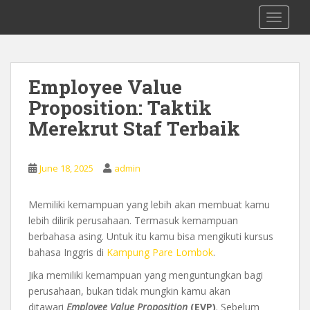
S
0878 8705 9305 Kursus Bahasa Inggis
TOGGLE
k
dari Dasar Untuk Pemula Mataram
i
Lombok
p
t
Employee Value
o
Proposition: Taktik
m
a
Merekrut Staf Terbaik
i
n
c
June 18, 2025
admin
o
n
Memiliki kemampuan yang lebih akan membuat kamu
t
lebih dilirik perusahaan. Termasuk kemampuan
e
berbahasa asing. Untuk itu kamu bisa mengikuti kursus
n
bahasa Inggris di
Kampung Pare Lombok
.
t
Jika memiliki kemampuan yang menguntungkan bagi
perusahaan, bukan tidak mungkin kamu akan
ditawari
Employee Value Proposition
(EVP)
. Sebelum