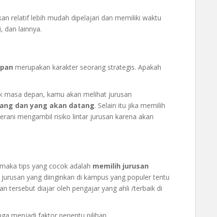
an relatif lebih mudah dipelajari dan memiliki waktu
, dan lainnya.
epan
merupakan karakter seorang strategis. Apakah
ek masa depan, kamu akan melihat jurusan
rang dan yang akan datang
. Selain itu jika memilih
rani mengambil risiko lintar jurusan karena akan
 maka tips yang cocok adalah
memilih jurusan
h jurusan yang diinginkan di kampus yang populer tentu
n tersebut diajar oleh pengajar yang ahli /terbaik di
uga menjadi faktor penentu pilihan.