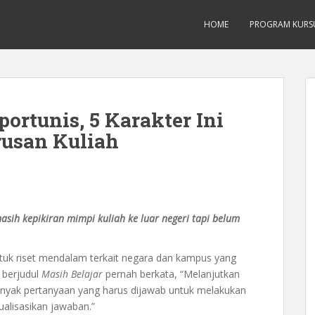
Inggis dari Dasar Untuk Pemula Mataram L
HOME
PROGRAM KURS
portunis, 5 Karakter Ini
rusan Kuliah
asih kepikiran mimpi kuliah ke luar negeri tapi belum
uk riset mendalam terkait negara dan kampus yang
 berjudul
Masih Belajar
pernah berkata, “Melanjutkan
anyak pertanyaan yang harus dijawab untuk melakukan
alisasikan jawaban.”