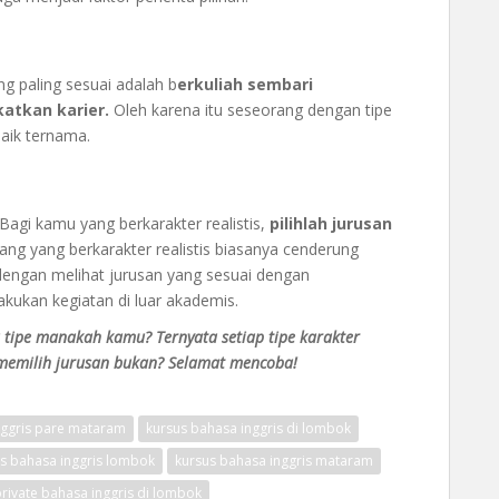
ng paling sesuai adalah b
erkuliah sembari
katkan karier.
Oleh karena itu seseorang dengan tipe
baik ternama.
 Bagi kamu yang berkarakter realistis,
pilihlah jurusan
ang yang berkarakter realistis biasanya cenderung
engan melihat jurusan yang sesuai dengan
ukan kegiatan di luar akademis.
ra tipe manakah kamu? Ternyata setiap tipe karakter
memilih jurusan bukan? Selamat mencoba!
ggris pare mataram
kursus bahasa inggris di lombok
s bahasa inggris lombok
kursus bahasa inggris mataram
private bahasa inggris di lombok