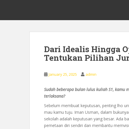
S
0878 8705 9305 Kursus Bahasa 
k
i
p
t
o
m
Dari Idealis Hingga O
a
Tentukan Pilihan Ju
i
n
c
January 25, 2025
admin
o
n
t
Sudah beberapa bulan lulus kuliah S1, kamu m
e
terlaksana?
n
Sebelum membuat keputusan, penting lho unt
t
mau kamu tuju. Iman Usman, dalam bukunya
sekolah adalah keputusan yang besar. Ada b
pemetaan diri sendiri dan membantu memvisu