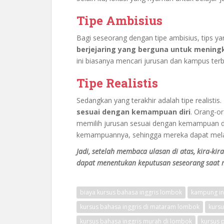
Tipe Ambisius
Bagi seseorang dengan tipe ambisius, tips ya
berjejaring yang berguna untuk me
ning
ini biasanya mencari jurusan dan kampus ter
Tipe Realistis
Sedangkan yang terakhir adalah tipe realistis.
sesuai dengan kemampuan diri
. Orang-or
memilih jurusan sesuai dengan kemampuan d
kemampuannya, sehingga mereka dapat melak
Jadi, setelah membaca ulasan di atas, kira-ki
dapat menentukan keputusan seseorang saat 
biaya kursus bahasa inggris lombok
kampung in
kursus bahasa inggris di mataram lombok
kursu
kursus bahasa inggris murah di lombok
kursus 