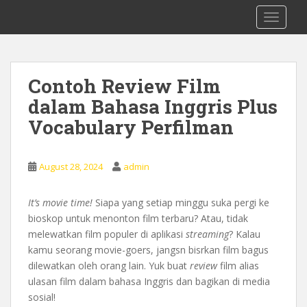
S
0878 8705 9305 Kursus Bahasa Inggis
TOGGLE
k
dari Dasar Untuk Pemula Mataram
i
Lombok
p
t
Contoh Review Film
o
dalam Bahasa Inggris Plus
m
a
Vocabulary Perfilman
i
n
c
August 28, 2024
admin
o
n
It’s movie time!
Siapa yang setiap minggu suka pergi ke
t
bioskop untuk menonton film terbaru? Atau, tidak
e
melewatkan film populer di aplikasi
streaming
? Kalau
n
kamu seorang movie-goers, jangsn bisrkan film bagus
t
dilewatkan oleh orang lain. Yuk buat
review
film alias
ulasan film dalam bahasa Inggris dan bagikan di media
sosial!