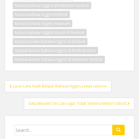
kursus bahasa inggris di mataram lombok
kursus bahasa inggris lombok
kursus bahasa inggris mataram
kursus bahasa inggris murah di lombok
kursus private bahasa inggris di lombok
tempat kursus bahasa inggris di lombok timur
tempat kursus bahasa inggris di mataram lombok
Post
Lucu! Cara Asyik Belajar Bahasa Inggris Lewat Lelucon
navigation
Suka Menulis? Ini Cara agar Tidak Terkena Writer’s Block
Search
for: