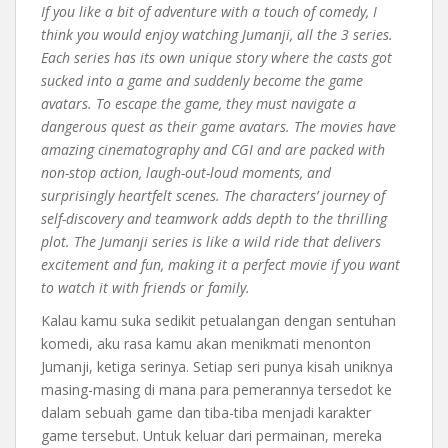
If you like a bit of adventure with a touch of comedy, I
think you would enjoy watching Jumanji, all the 3 series.
Each series has its own unique story where the casts got
sucked into a game and suddenly become the game
avatars. To escape the game, they must navigate a
dangerous quest as their game avatars. The movies have
amazing cinematography and CGI and are packed with
non-stop action, laugh-out-loud moments, and
surprisingly heartfelt scenes. The characters’ journey of
self-discovery and teamwork adds depth to the thrilling
plot. The Jumanji series is like a wild ride that delivers
excitement and fun, making it a perfect movie if you want
to watch it with friends or family.
Kalau kamu suka sedikit petualangan dengan sentuhan
komedi, aku rasa kamu akan menikmati menonton
Jumanji, ketiga serinya. Setiap seri punya kisah uniknya
masing-masing di mana para pemerannya tersedot ke
dalam sebuah game dan tiba-tiba menjadi karakter
game tersebut. Untuk keluar dari permainan, mereka