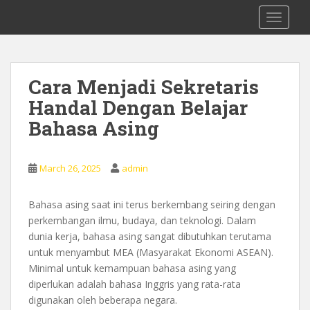
S
0878 8705 9305 Kursus Bahasa Inggis
TOGGLE
k
dari Dasar Untuk Pemula Mataram
i
Lombok
p
t
Cara Menjadi Sekretaris
o
Handal Dengan Belajar
m
a
Bahasa Asing
i
n
c
March 26, 2025
admin
o
n
Bahasa asing saat ini terus berkembang seiring dengan
t
perkembangan ilmu, budaya, dan teknologi. Dalam
e
dunia kerja, bahasa asing sangat dibutuhkan terutama
n
untuk menyambut MEA (Masyarakat Ekonomi ASEAN).
t
Minimal untuk kemampuan bahasa asing yang
diperlukan adalah bahasa Inggris yang rata-rata
digunakan oleh beberapa negara.