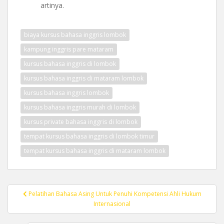
artinya.
biaya kursus bahasa inggris lombok
kampung inggris pare mataram
kursus bahasa inggris di lombok
kursus bahasa inggris di mataram lombok
kursus bahasa inggris lombok
kursus bahasa inggris murah di lombok
kursus private bahasa inggris di lombok
tempat kursus bahasa inggris di lombok timur
tempat kursus bahasa inggris di mataram lombok
Post
Pelatihan Bahasa Asing Untuk Penuhi Kompetensi Ahli Hukum
navigation
Internasional