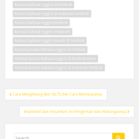
kursus bahasa inggris di lombok
kursus bahasa inggris di mataram lombok
kursus bahasa inggris lombok
kursus bahasa inggris mataram
kursus bahasa inggris murah di lombok
kursus private bahasa inggris di lombok
tempat kursus bahasa inggris di lombok timur
tempat kursus bahasa inggris di mataram lombok
Post
Cara Menghitung Skor IELTS dan Cara Membacanya
navigation
Ensembel dan Ansambel, Ini Pengertian dan Hubungannya
Search