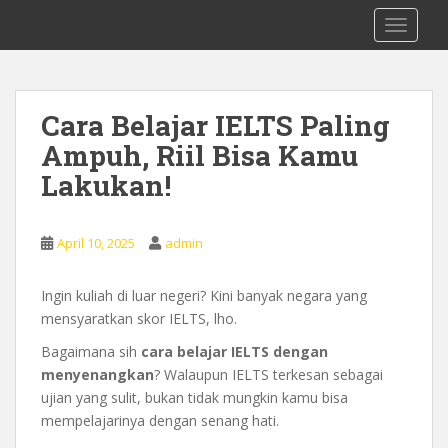
S
0878 8705 9305 Kursus Bahasa Inggis
TOGGLE
k
dari Dasar Untuk Pemula Mataram
i
Lombok
p
t
Cara Belajar IELTS Paling
o
Ampuh, Riil Bisa Kamu
m
a
Lakukan!
i
n
c
April 10, 2025
admin
o
n
Ingin kuliah di luar negeri? Kini banyak negara yang
t
mensyaratkan skor IELTS, lho.
e
Bagaimana sih
cara belajar IELTS dengan
n
menyenangkan
? Walaupun IELTS terkesan sebagai
t
ujian yang sulit, bukan tidak mungkin kamu bisa
mempelajarinya dengan senang hati.