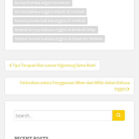
kursus bahasa inggris mataram
kursus bahasa inggris murah di lombok
kursus private bahasa inggris di lombok
tempat kursus bahasa inggris di lombok timur
tempat kursus bahasa inggris di mataram lombok
Post
Tips Terapan Biar Lancar Ngomong Sama Bule!
navigation
Perbedaan antara Penggunaan When dan While dalam Bahasa
Inggris
Search
for:
RECENT POSTS