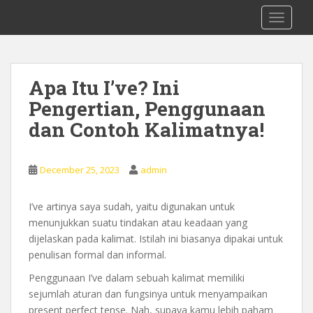
S
0878 8705 9305 Kursus Bahasa Inggis
TOGGLE
k
dari Dasar Untuk Pemula Mataram
i
Lombok
p
t
Apa Itu I’ve? Ini
o
Pengertian, Penggunaan
m
a
dan Contoh Kalimatnya!
i
n
c
December 25, 2023
admin
o
n
I’ve artinya saya sudah, yaitu digunakan untuk
t
menunjukkan suatu tindakan atau keadaan yang
e
dijelaskan pada kalimat. Istilah ini biasanya dipakai untuk
n
penulisan formal dan informal.
t
Penggunaan I’ve dalam sebuah kalimat memiliki
sejumlah aturan dan fungsinya untuk menyampaikan
present perfect tense. Nah, supaya kamu lebih paham