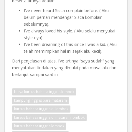
beserta artinya adalah:
I’ve never heard Sisca complain before. ( Aku
belum pernah mendengar Sisca komplain
sebelumnya).
I’ve always loved his style. ( Aku selalu menyukai
style-nya).
I’ve been dreaming of this since I was a kid. ( Aku
telah memimpikan hal ini sejak aku kecil).
Dari penjelasan di atas, I’ve artinya “saya sudah” yang
menyatakan tindakan yang dimulai pada masa lalu dan
berlanjut sampai saat ini.
biaya kursus bahasa inggris lombok
kampung inggris pare mataram
kursus bahasa inggris di lombok
kursus bahasa inggris di mataram lombok
kursus bahasa inggris lombok