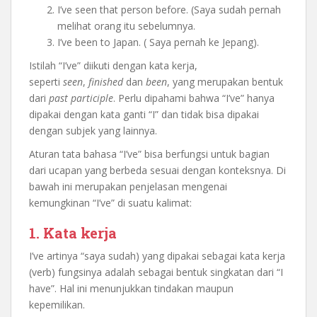
I’ve seen that person before. (Saya sudah pernah
melihat orang itu sebelumnya.
I’ve been to Japan. ( Saya pernah ke Jepang).
Istilah “I’ve” diikuti dengan kata kerja,
seperti
seen
,
finished
dan
been
, yang merupakan bentuk
dari
past participle
. Perlu dipahami bahwa “I’ve” hanya
dipakai dengan kata ganti “I” dan tidak bisa dipakai
dengan subjek yang lainnya.
Aturan tata bahasa “I’ve” bisa berfungsi untuk bagian
dari ucapan yang berbeda sesuai dengan konteksnya. Di
bawah ini merupakan penjelasan mengenai
kemungkinan “I’ve” di suatu kalimat:
1. Kata kerja
I’ve artinya “saya sudah) yang dipakai sebagai kata kerja
(verb) fungsinya adalah sebagai bentuk singkatan dari “I
have”. Hal ini menunjukkan tindakan maupun
kepemilikan.