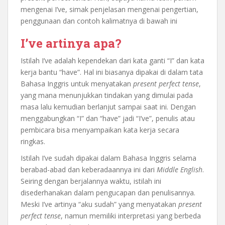
mengenai I’ve, simak penjelasan mengenai pengertian,
penggunaan dan contoh kalimatnya di bawah ini
I’ve artinya apa?
Istilah I’ve adalah kependekan dari kata ganti “I” dan kata
kerja bantu “have”. Hal ini biasanya dipakai di dalam tata
Bahasa Inggris untuk menyatakan
present perfect tense
,
yang mana menunjukkan tindakan yang dimulai pada
masa lalu kemudian berlanjut sampai saat ini. Dengan
menggabungkan “I” dan “have” jadi “I’ve”, penulis atau
pembicara bisa menyampaikan kata kerja secara
ringkas.
Istilah I’ve sudah dipakai dalam Bahasa Inggris selama
berabad-abad dan keberadaannya ini dari
Middle English
.
Seiring dengan berjalannya waktu, istilah ini
disederhanakan dalam pengucapan dan penulisannya.
Meski I’ve artinya “aku sudah” yang menyatakan
present
perfect tense
, namun memiliki interpretasi yang berbeda