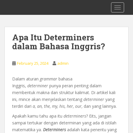
S
0878 8705 9305 Kursus Bahasa Inggis
TOGGLE
k
dari Dasar Untuk Pemula Mataram
i
Lombok
p
t
Apa Itu Determiners
o
dalam Bahasa Inggris?
m
a
i
February 25, 2024
admin
n
c
o
Dalam aturan
grammar
bahasa
n
Inggris,
determiner
punya peran penting dalam
t
membentuk makna dan struktur kalimat. Di artikel kali
e
ini, mince akan menjelaskan tentang
determiner
yang
n
terdiri dari
a, an, the, my, his, her, our,
dan yang lainnya.
t
Apakah kamu tahu apa itu
determiners
? Eits, jangan
sampai tertukar dengan determinan yang ada di istilah
matematika ya.
Determiners
adalah kata penentu yang