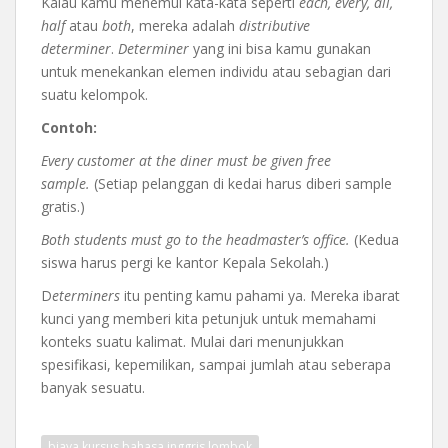
Kalau kamu menemui kata-kata seperti
each, every, all,
half
atau
both
, mereka adalah
distributive
determiner
.
Determiner
yang ini bisa kamu gunakan
untuk menekankan elemen individu atau sebagian dari
suatu kelompok.
Contoh:
Every customer at the diner must be given free
sample.
(Setiap pelanggan di kedai harus diberi sample
gratis.)
Both students must go to the headmaster’s office.
(Kedua
siswa harus pergi ke kantor Kepala Sekolah.)
D
eterminers
itu penting kamu pahami ya. Mereka ibarat
kunci yang memberi kita petunjuk untuk memahami
konteks suatu kalimat. Mulai dari menunjukkan
spesifikasi, kepemilikan, sampai jumlah atau seberapa
banyak sesuatu.
biaya kursus bahasa inggris lombok