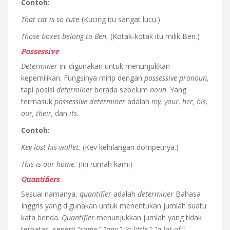
Contoh:
That cat is so cut
e (Kucing itu sangat lucu.)
Those boxes belong to Ben.
(Kotak-kotak itu milik Ben.)
Possessive
Determiner
ini digunakan untuk menunjukkan
kepemilikan. Fungsinya mirip dengan
possessive pronoun
,
tapi posisi
determiner
berada sebelum
noun
. Yang
termasuk
possessive determiner
adalah
my, your, her, his,
our, their,
dan
its.
Contoh:
Kev lost his wallet.
(Kev kehilangan dompetnya.)
This is our home.
(Ini rumah kami)
Quantifiers
Sesuai namanya,
quantifier
adalah
determiner
Bahasa
Inggris yang digunakan untuk menentukan jumlah suatu
kata benda.
Quantifier
menunjukkan jumlah yang tidak
terbatas, seperti “
some
,” “
any
,” “
a little
,” “
a lot of
,”