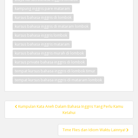
kampung inggris pare mataram
kursus bahasa inggris di lombok
kursus bahasa inggris di mataram lombok
kursus bahasa inggris lombok
kursus bahasa inggris mataram
kursus bahasa inggris murah di lombok
kursus private bahasa inggris di lombok
tempat kursus bahasa inggris di lombok timur
tempat kursus bahasa inggris di mataram lombok
Post
Kumpulan Kata Aneh Dalam Bahasa Inggris Yang Perlu Kamu
navigation
Ketahui
Time Flies dan Idiom Waktu Lainnya!