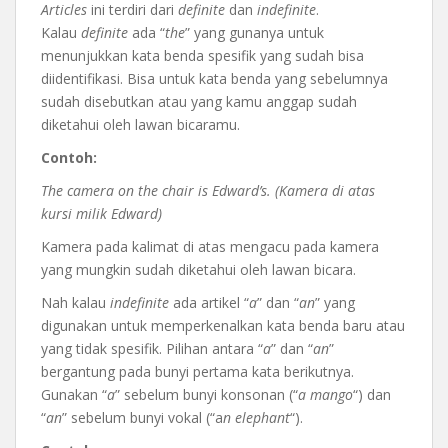
Articles
ini terdiri dari
definite
dan
indefinite
.
Kalau
definite
ada “
the
” yang gunanya untuk
menunjukkan kata benda spesifik yang sudah bisa
diidentifikasi. Bisa untuk kata benda yang sebelumnya
sudah disebutkan atau yang kamu anggap sudah
diketahui oleh lawan bicaramu.
Contoh:
The camera on the chair is Edward’s. (Kamera di atas
kursi milik Edward)
Kamera pada kalimat di atas mengacu pada kamera
yang mungkin sudah diketahui oleh lawan bicara.
Nah kalau
indefinite
ada artikel “
a
” dan “
an
” yang
digunakan untuk memperkenalkan kata benda baru atau
yang tidak spesifik. Pilihan antara “
a
” dan “
an
”
bergantung pada bunyi pertama kata berikutnya.
Gunakan “
a
” sebelum bunyi konsonan (“
a mango
“) dan
“
an
” sebelum bunyi vokal (“a
n elephant
“).