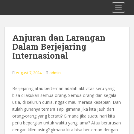
S
0878 8705 9305 Kursus Bahasa Inggis
TOGGLE
k
dari Dasar Untuk Pemula Mataram
i
Lombok
p
t
Anjuran dan Larangan
o
Dalam Berjejaring
m
a
Internasional
i
n
c
August 7, 2024
admin
o
n
Berjejaring atau berteman adalah aktivitas seru yang
t
bisa dilakukan semua orang. Semua orang dari segala
e
usia, di seluruh dunia, nggak mau merasa kesepian. Dan
n
itulah gunanya teman! Tapi gimana jika kita jauh dari
t
orang-orang yang berarti? Gimana jika suatu hari kita
perlu bepergian untuk waktu yang lama? Atau berurusan
dengan klien asing? gimana kita bisa berteman dengan