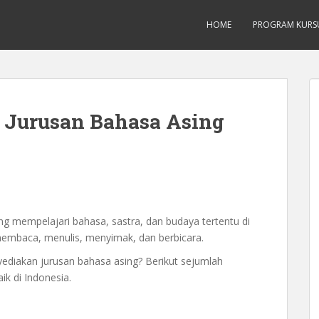
Inggis dari Dasar Untuk Pemula Mataram L
HOME
PROGRAM KURS
n Jurusan Bahasa Asing
ng mempelajari bahasa, sastra, dan budaya tertentu di
 membaca, menulis, menyimak, dan berbicara.
yediakan jurusan bahasa asing? Berikut sejumlah
ik di Indonesia.