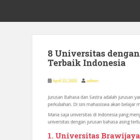
S
0878 8705 9305 Kursus Bahasa 
k
i
p
t
o
m
8 Universitas denga
a
Terbaik Indonesia
i
n
c
April 22, 2025
admin
o
n
t
Jurusan Bahasa dan Sastra adalah jurusan ya
e
perkuliahan. Di sini mahasiswa akan belajar
n
Mana saja universitas di Indonesia yang men
t
universitas dengan jurusan bahasa asing terba
1. Universitas Brawijaya