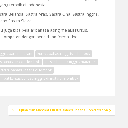
ng terbaik di Indonesia.
ra Belanda, Sastra Arab, Sastra Cina, Sastra Inggris,
dan Sastra Slavia.
 juga bisa belajar bahasa asing melalui kursus.
ah kompeten dengan pendidikan formal, lho.
ggris pare mataram
kursus bahasa inggris di lombok
s bahasa inggris lombok
kursus bahasa inggris mataram
private bahasa inggris di lombok
empat kursus bahasa inggris di mataram lombok
5+ Tujuan dan Manfaat Kursus Bahasa Inggris Conversation