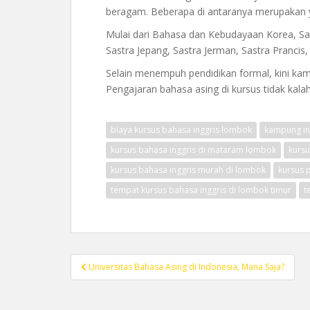
beragam. Beberapa di antaranya merupakan ya
Mulai dari Bahasa dan Kebudayaan Korea, Sast
Sastra Jepang, Sastra Jerman, Sastra Prancis, 
Selain menempuh pendidikan formal, kini kamu
Pengajaran bahasa asing di kursus tidak kal
biaya kursus bahasa inggris lombok
kampung in
kursus bahasa inggris di mataram lombok
kursu
kursus bahasa inggris murah di lombok
kursus 
tempat kursus bahasa inggris di lombok timur
t
Post
Universitas Bahasa Asing di Indonesia, Mana Saja?
navigation