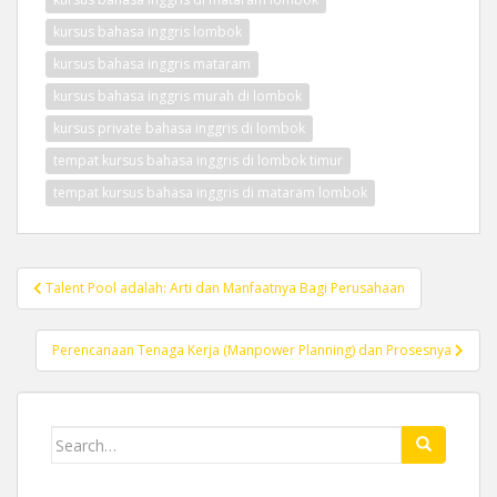
kursus bahasa inggris lombok
kursus bahasa inggris mataram
kursus bahasa inggris murah di lombok
kursus private bahasa inggris di lombok
tempat kursus bahasa inggris di lombok timur
tempat kursus bahasa inggris di mataram lombok
Post
Talent Pool adalah: Arti dan Manfaatnya Bagi Perusahaan
navigation
Perencanaan Tenaga Kerja (Manpower Planning) dan Prosesnya
Search
for: