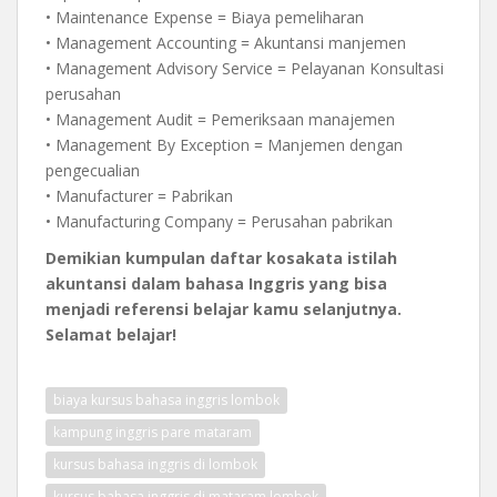
• Maintenance Expense = Biaya pemeliharan
• Management Accounting = Akuntansi manjemen
• Management Advisory Service = Pelayanan Konsultasi
perusahan
• Management Audit = Pemeriksaan manajemen
• Management By Exception = Manjemen dengan
pengecualian
• Manufacturer = Pabrikan
• Manufacturing Company = Perusahan pabrikan
Demikian kumpulan daftar kosakata istilah
akuntansi dalam bahasa Inggris yang bisa
menjadi referensi belajar kamu selanjutnya.
Selamat belajar!
biaya kursus bahasa inggris lombok
kampung inggris pare mataram
kursus bahasa inggris di lombok
kursus bahasa inggris di mataram lombok