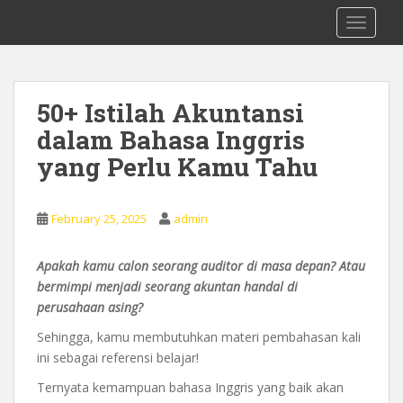
S
0878 8705 9305 Kursus Bahasa Inggis
TOGGLE
k
dari Dasar Untuk Pemula Mataram
i
Lombok
p
t
50+ Istilah Akuntansi
o
dalam Bahasa Inggris
m
a
yang Perlu Kamu Tahu
i
n
c
February 25, 2025
admin
o
n
Apakah kamu calon seorang auditor di masa depan? Atau
t
bermimpi menjadi seorang akuntan handal di
e
perusahaan asing?
n
Sehingga, kamu membutuhkan materi pembahasan kali
t
ini sebagai referensi belajar!
Ternyata kemampuan bahasa Inggris yang baik akan