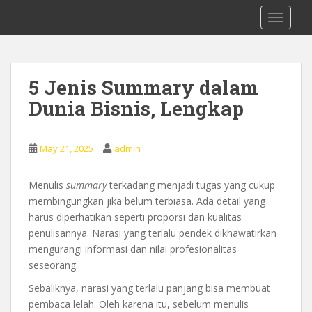
S
0878 8705 9305 Kursus Bahasa Inggis
TOGGLE
k
dari Dasar Untuk Pemula Mataram
i
Lombok
p
t
5 Jenis Summary dalam
o
Dunia Bisnis, Lengkap
m
a
i
May 21, 2025
admin
n
c
o
Menulis
summary
terkadang menjadi tugas yang cukup
n
membingungkan jika belum terbiasa. Ada detail yang
t
harus diperhatikan seperti proporsi dan kualitas
e
penulisannya. Narasi yang terlalu pendek dikhawatirkan
n
mengurangi informasi dan nilai profesionalitas
t
seseorang.
Sebaliknya, narasi yang terlalu panjang bisa membuat
pembaca lelah. Oleh karena itu, sebelum menulis