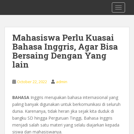
S
0878 8705 9305 Kursus Bahasa Inggis
TOGGLE
k
dari Dasar Untuk Pemula Mataram
i
Lombok
p
t
Mahasiswa Perlu Kuasai
o
Bahasa Inggris, Agar Bisa
m
a
Bersaing Dengan Yang
i
lain
n
c
o
October 22, 2022
admin
n
t
BAHASA
Inggris merupakan bahasa internasional yang
e
paling banyak digunakan untuk berkomunikasi di seluruh
n
dunia. Karenanya, tidak heran jika sejak kita duduk di
t
bangku SD hingga Perguruan Tinggi, Bahasa Inggris
menjadi salah satu materi yang selalu diajarkan kepada
siswa dan mahasiswanya.