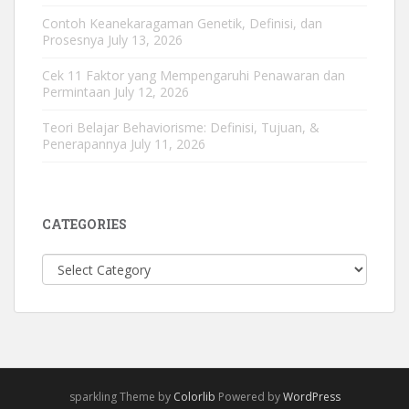
Contoh Keanekaragaman Genetik, Definisi, dan
Prosesnya
July 13, 2026
Cek 11 Faktor yang Mempengaruhi Penawaran dan
Permintaan
July 12, 2026
Teori Belajar Behaviorisme: Definisi, Tujuan, &
Penerapannya
July 11, 2026
CATEGORIES
Categories
sparkling Theme by
Colorlib
Powered by
WordPress