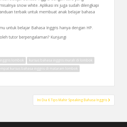
isalnya snow white. Aplikasi ini juga sudah dilengkapi
panduan terbaik untuk membuat anak belajar bahasa
mu untuk belajar Bahasa Inggris hanya dengan HP.
 oleh tutor berpengalaman? Kunjungi
inggris lombok
kursus bahasa inggris murah di lombok
empat kursus bahasa inggris di mataram lombok
Ini Dia 6 Tips Mahir Speaking Bahasa Inggris