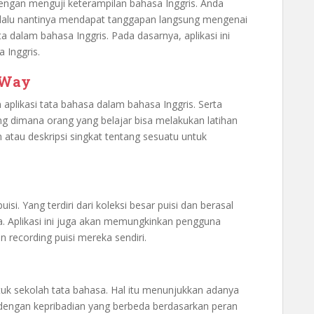
ngan menguji keterampilan bahasa Inggris. Anda
, lalu nantinya mendapat tanggapan langsung mengenai
dalam bahasa Inggris. Pada dasarnya, aplikasi ini
 Inggris.
 Way
 aplikasi tata bahasa dalam bahasa Inggris. Serta
g dimana orang yang belajar bisa melakukan latihan
tau deskripsi singkat tentang sesuatu untuk
isi. Yang terdiri dari koleksi besar puisi dan berasal
nia. Aplikasi ini juga akan memungkinkan pengguna
 recording puisi mereka sendiri.
tuk sekolah tata bahasa. Hal itu menunjukkan adanya
 dengan kepribadian yang berbeda berdasarkan peran