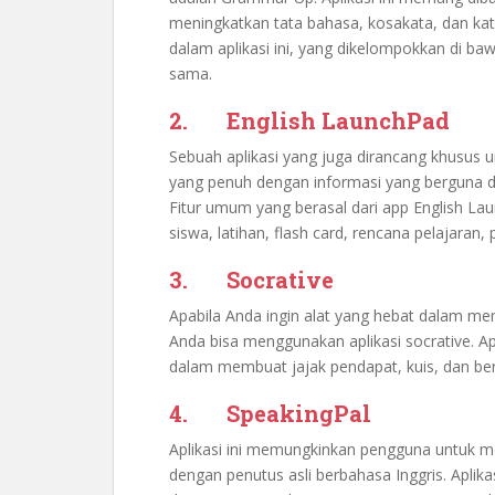
meningkatkan tata bahasa, kosakata, dan kata
dalam aplikasi ini, yang dikelompokkan di b
sama.
2. English LaunchPad
Sebuah aplikasi yang juga dirancang khusus u
yang penuh dengan informasi yang berguna d
Fitur umum yang berasal dari app English Lau
siswa, latihan, flash card, rencana pelajaran,
3. Socrative
Apabila Anda ingin alat yang hebat dalam mem
Anda bisa menggunakan aplikasi socrative. Ap
dalam membuat jajak pendapat, kuis, dan ber
4. SpeakingPal
Aplikasi ini memungkinkan pengguna untuk
dengan penutus asli berbahasa Inggris. Aplik