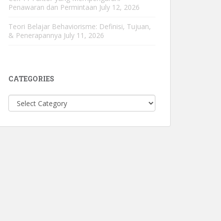
Penawaran dan Permintaan
July 12, 2026
Teori Belajar Behaviorisme: Definisi, Tujuan,
& Penerapannya
July 11, 2026
CATEGORIES
Categories