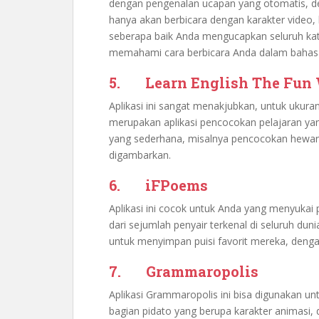
dengan pengenalan ucapan yang otomatis, de
hanya akan berbicara dengan karakter video
seberapa baik Anda mengucapkan seluruh kata 
memahami cara berbicara Anda dalam bahasa
5. Learn English The Fun
Aplikasi ini sangat menakjubkan, untuk ukuran
merupakan aplikasi pencocokan pelajaran yan
yang sederhana, misalnya pencocokan hewan a
digambarkan.
6. iFPoems
Aplikasi ini cocok untuk Anda yang menyukai pu
dari sejumlah penyair terkenal di seluruh du
untuk menyimpan puisi favorit mereka, dengan
7. Grammaropolis
Aplikasi Grammaropolis ini bisa digunakan un
bagian pidato yang berupa karakter animasi,