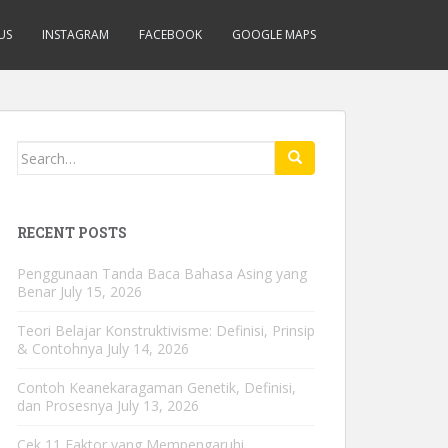
ombok
US
INSTAGRAM
FACEBOOK
GOOGLE MAPS
Search
for:
RECENT POSTS
Penggunaan Tanda Baca Bahasa Asing yang
Benar
July 15, 2026
Teori Belajar Konstruktivisme: Definisi, Prinsip
& Contohnya
July 14, 2026
Contoh Keanekaragaman Genetik, Definisi,
dan Prosesnya
July 13, 2026
Cek 11 Faktor yang Mempengaruhi