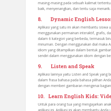
masing-masing pada sebuah kalimat tertentu.
baik, menyenangkan, dan tentu saja menarik.
8. Dynamic English Lesson
Aplikasi yang satu ini akan membantu siswa 
menggunakan permainan interaktif, grafis, da
dalam 6 kategori yang berbeda, termasuk bi
minuman. Dengan menggunakan dial maka And
idiom yang ditampilkan dalam bentuk gambar. 
sendiri dalam menggunakan idiom dengan be
9. Listen and Speak
Aplikasi lainnya yaitu Listen and Speak yan
dalam frasa bahasa pada bahasa pilihan Anda. 
dengan memberi gambaran mengenai bagian/a
10. Learn English Kids: Vid
Untuk para orang tua yang mengajarkan ana
aplikasi ini. Aplikasi ini akan membantu Anda