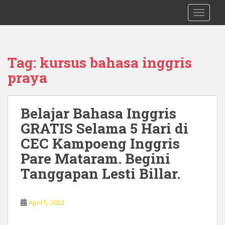
S
0878 8705 9305 Kursus Bahasa Inggis
TOGGLE
k
dari Dasar Untuk Pemula Mataram
i
Lombok
p
t
Tag:
kursus bahasa inggris
o
praya
m
a
i
Belajar Bahasa Inggris
n
c
GRATIS Selama 5 Hari di
o
CEC Kampoeng Inggris
n
Pare Mataram. Begini
t
e
Tanggapan Lesti Billar.
n
t
April 5, 2022