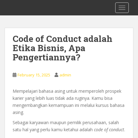
S
0878 8705 9305 Kursus Bahasa Inggis
TOGGLE
k
dari Dasar Untuk Pemula Mataram
i
Lombok
p
t
Code of Conduct adalah
o
Etika Bisnis, Apa
m
a
Pengertiannya?
i
n
c
February 15, 2025
admin
o
n
Mempelajari bahasa asing untuk memperoleh prospek
t
karier yang lebih luas tidak ada ruginya. Kamu bisa
e
mengembangkan kemampuan ini melalui kursus bahasa
n
asing.
t
Sebagai karyawan maupun pemilik perusahaan, salah
satu hal yang perlu kamu ketahui adalah
code of conduct
.