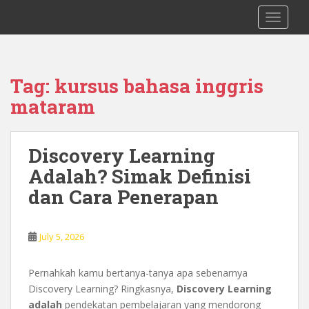
S
0878 8705 9305 Kursus Bahasa Inggis
TOGGLE
k
dari Dasar Untuk Pemula Mataram
i
Lombok
p
t
Tag:
kursus bahasa inggris
o
mataram
m
a
i
Discovery Learning
n
c
Adalah? Simak Definisi
o
dan Cara Penerapan
n
t
e
July 5, 2026
n
t
Pernahkah kamu bertanya-tanya apa sebenarnya
Discovery Learning? Ringkasnya,
Discovery Learning
adalah
pendekatan pembelajaran yang mendorong