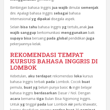
Bimbingan bahasa Inggris
jua
wajib
dimulai
semenjak
dini. Apalagi bahasa Inggris
sebagai
bahasa
Internasional
yg
dipakai
disegala aspek.
Selain
bisa
tahu
bahasa Inggris
yg
tertulis,anak
jua
wajib
sanggup
berkomunikasi
menggunakan
baik
supaya
bisa
bersaing
pada
global
pendidikan
juga
pekerjaannya kelak.
REKOMENDASI TEMPAT
KURSUS BAHASA INGGRIS DI
LOMBOK
Kebetulan,
aku
terdapat
rekomendasi
loka
kursus
bahasa Inggris terbaik
pada
Lombok. Cocok
buat
pemula,
buat
yg
belum punya basic
&
ingin belajar
bahasa Inggris
berdasarkan
Dasar / Nol. Dengan
acara
bernama
tiga
Bulan Bisa Ngomong Inggris.
Untuk
yg
tinggal
pada
luar Lombok
nir
perlu khawatir,
karena disediakan asrama
perdeo
buat
30
peminat