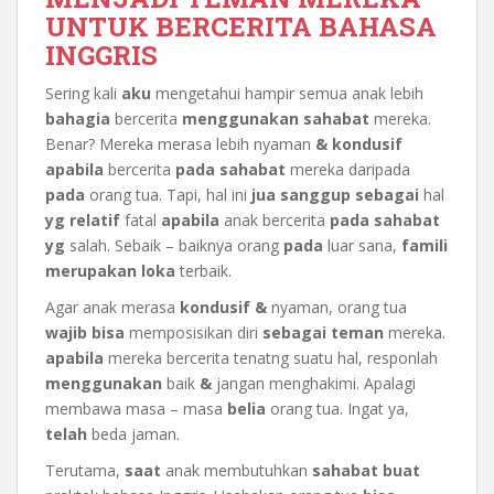
UNTUK BERCERITA BAHASA
INGGRIS
Sering kali
aku
mengetahui hampir semua anak lebih
bahagia
bercerita
menggunakan
sahabat
mereka.
Benar? Mereka merasa lebih nyaman
&
kondusif
apabila
bercerita
pada
sahabat
mereka daripada
pada
orang tua. Tapi, hal ini
jua
sanggup
sebagai
hal
yg
relatif
fatal
apabila
anak bercerita
pada
sahabat
yg
salah. Sebaik – baiknya orang
pada
luar sana,
famili
merupakan
loka
terbaik.
Agar anak merasa
kondusif
&
nyaman, orang tua
wajib
bisa
memposisikan diri
sebagai
teman
mereka.
apabila
mereka bercerita tenatng suatu hal, responlah
menggunakan
baik
&
jangan menghakimi. Apalagi
membawa masa – masa
belia
orang tua. Ingat ya,
telah
beda jaman.
Terutama,
saat
anak membutuhkan
sahabat
buat