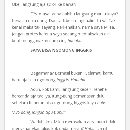
Oke, langsung aja scroll ke bawah.
Eits,
masa tanpa babibu langsung mau triknya?
Kenalan dulu dong. Dari tadi belum ngenalin diri ya. Tak
kenal maka tak sayang. Perkenalkan, nama saya Milea.
Jangan protes karena saya sedang memaksakan diri
buat menggunakan nama ini,
hahaha.
SAYA BISA NGOMONG INGGRIS
Bagaimana? Berhasil bukan? Selamat, kamu
baru aja bisa ngomong
Inggris
!
Hahaha.
Aduh, kok kamu langsung kesel? Hehehe
bercanda aja tadi ya, itung-itung pemanasan dulu
sebelum beneran bisa ngomong Inggris kaya
bule.
“Ayo dong, jangan tipu-tiupu!”
Waduh, kok Milea merasakan aura aura tidak
menyenangkan alias kok pada marah?
Huhu,
iya nih