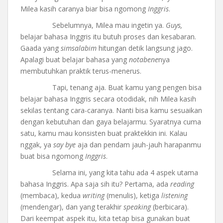
Milea kasih caranya biar bisa ngomong
Inggris
.
Sebelumnya, Milea mau ingetin ya.
Guys,
belajar bahasa Inggris itu butuh proses dan kesabaran.
Gaada yang
simsalabim
hitungan detik langsung jago.
Apalagi buat belajar bahasa yang
notabene
nya
membutuhkan praktik terus-menerus.
Tapi, tenang aja. Buat kamu yang pengen bisa
belajar bahasa Inggris secara otodidak, nih Milea kasih
sekilas tentang cara-caranya. Nanti bisa kamu sesuaikan
dengan kebutuhan dan gaya belajarmu. Syaratnya cuma
satu, kamu mau konsisten buat praktekkin ini. Kalau
nggak, ya
say bye
aja dan pendam jauh-jauh harapanmu
buat bisa ngomong
Inggris
.
Selama ini, yang kita tahu ada 4 aspek utama
bahasa Inggris. Apa saja sih itu? Pertama, ada
reading
(membaca), kedua
writing
(menulis), ketiga
listening
(mendengar), dan yang terakhir
speaking
(berbicara).
Dari keempat aspek itu, kita tetap bisa gunakan buat