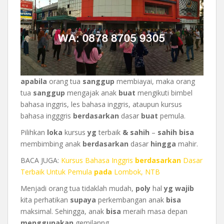
apabila
orang tua
sanggup
membiayai, maka orang
tua
sanggup
mengajak anak
buat
mengikuti bimbel
bahasa inggris, les bahasa inggris, ataupun kursus
bahasa ingggris
berdasarkan
dasar
buat
pemula.
Pilihkan
loka
kursus
yg
terbaik
&
sahih
–
sahih
bisa
membimbing anak
berdasarkan
dasar
hingga
mahir.
BACA JUGA:
Kursus Bahasa Inggris
berdasarkan
Dasar
Terbaik Untuk Pemula
pada
Lombok, NTB
Menjadi orang tua tidaklah mudah,
poly
hal
yg
wajib
kita perhatikan
supaya
perkembangan anak
bisa
maksimal. Sehingga, anak
bisa
meraih masa depan
menggunakan
gemilanng.