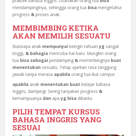
praktek bahasa Inggris. Usahakan orang tua
bisa
mendampinginya, sehingga orang tua
bisa
mengetahui
progress
&
proses anak.
MEMBIMBING KETIKA
AKAN MEMILIH SESUATU
Biasnaya anak
mempunyai
keingin tahuan
yg
sangat
tinggi,
&
bahagia
mencoba hal baru. Mungkin orang
tua
bisa
sebagai
pendamping
&
memimbingnya
buat
menentukan
sesuatu. Tetap ajarkan rasa tanggung
jawab tanpa merasa
apabila
orang tua ikut campur.
apabila
anak
menentukan
buat
belajar bahasa
Inggris, dampingi. Sering tanyakan progress
&
kemampuanya
dan
apa
yg
bisa
dibantu
PILIH TEMPAT KURSUS
BAHASA INGGRIS YANG
SESUAI