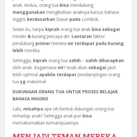
anak. Kedua, orang tua
bisa
mendukung
menggunakan
mengikutkan anaknya kursus bahasa
Inggris
berdasarkan
Dasar
pada
Lombok.
Selain itu, tanpa
kiprah
orang tua anak
bisa
sebagai
minder
&
kurang percaya diri.
Lantaran
faktor
pendukung
primer
mereka
nir
terdapat
pada
kurang
lebih
mereka.
Sehingga,
kiprah
orang tua
sahih
–
sahih
diharapkan
oleh anak. Bagaimana
nir
? Anak akan
sebagai
jauh
lebih optimal
apabila
terdapat
pendampingan orang
tua
yg
maksimal
DUKUNGAN ORANG TUA UNTUK PROSES BELAJAR
BAHASA INGGRIS
Lalu,
misalnya
apa sih bentuk dukungan orang tua
terhadap anak? Sehingga anak pun
bisa
memaksimalkan kemampuannya.
MENJADI TEMAN MEREKA