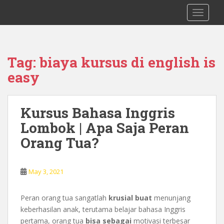
S
0878 8705 9305 Kursus Bahasa Inggis
TOGGLE
k
dari Dasar Untuk Pemula Mataram
i
Lombok
p
t
Tag:
biaya kursus di english is
o
easy
m
a
i
Kursus Bahasa Inggris
n
c
Lombok | Apa Saja Peran
o
Orang Tua?
n
t
e
May 3, 2021
n
t
Peran orang tua sangatlah
krusial
buat
menunjang
keberhasilan anak, terutama belajar bahasa Inggris
pertama, orang tua
bisa
sebagai
motivasi terbesar