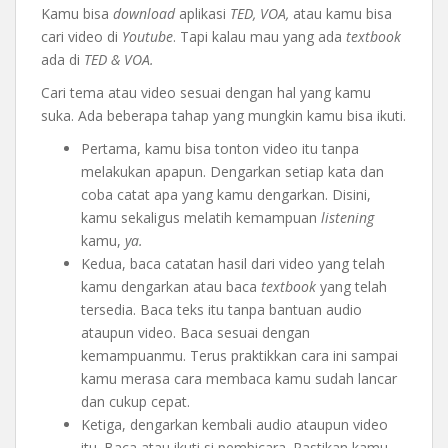
Kamu bisa
download
aplikasi
TED, VOA,
atau kamu bisa
cari video di
Youtube
. Tapi kalau mau yang ada
textbook
ada di
TED & VOA.
Cari tema atau video sesuai dengan hal yang kamu
suka. Ada beberapa tahap yang mungkin kamu bisa ikuti.
Pertama, kamu bisa tonton video itu tanpa
melakukan apapun. Dengarkan setiap kata dan
coba catat apa yang kamu dengarkan. Disini,
kamu sekaligus melatih kemampuan
listening
kamu,
ya.
Kedua, baca catatan hasil dari video yang telah
kamu dengarkan atau baca
textbook
yang telah
tersedia. Baca teks itu tanpa bantuan audio
ataupun video. Baca sesuai dengan
kemampuanmu. Terus praktikkan cara ini sampai
kamu merasa cara membaca kamu sudah lancar
dan cukup cepat.
Ketiga, dengarkan kembali audio ataupun video
itu. Baca atau ikuti si pembicara. Pastikan kamu